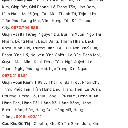
Quận Hoàng Mai:
Khu Đô Thị Pháp Vân, Định Công, Đại
Kim, Giáp Bát, Giải Phóng, Lê Trọng Tấn, Linh Đàm,
Lĩnh Nam, Mai Động, Tân Mai, Thanh Trì, Thịnh Liệt,
Trần Phú, Tương Mai, Vĩnh Hưng, Yên Sở, Times
City.
0972.704.989
Quận Hai Bà Trưng:
Nguyễn Du, Bùi Thị Xuân, Ngô Thì
Nhậm, Đồng Nhân, Bạch Đằng, Thanh Nhàn, Bách
Khoa, Vĩnh Tuy, Trương Định, Lê Đại Hành, Phố Huế,
Phạm Đình Hổ, Nguyễn Đình Chiểu, Lò Đúc, Bạch Mai,
Quỳnh Mai, Minh Khai, Đồng Tâm, Ngõ Quỳnh, Lê
Thanh Nghị, Phương Mai, Lạc Trung, Kim Ngưu.
0977.41.81.91
Quận Hoàn Kiếm :1
65 Lý Thái Tổ, Bà Triệu, Phan Chu
Trinh, Phúc Tân, Trần Hưng Đạo, Tràng Tiền, Lê Duẩn,
Chương Dương Độ, Cửa Đông, Cửa Nam, Đồng Xuân,
Hàng Bạc, Hàng Bài, Hàng Bồ, Hàng Bông, Hàng
Buồm, Hàng Đào, Hàng Gai, Hàng Mã, Hàng
Trống.
:
0916 .402.111
Các Khu Đô Thị
: Ciputra, Khu Đô Thị Sprendora, Khu