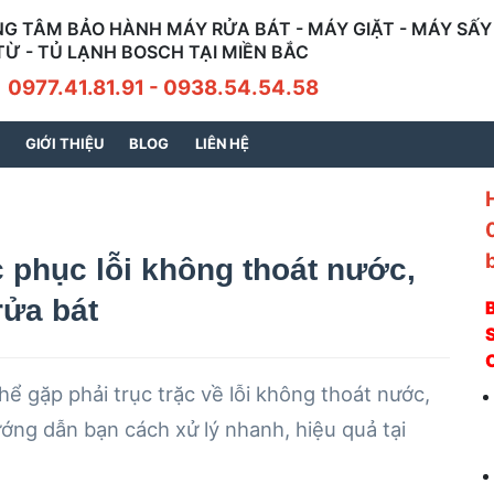
G TÂM BẢO HÀNH MÁY RỬA BÁT - MÁY GIẶT - MÁY SẤY 
TỪ - TỦ LẠNH BOSCH TẠI MIỀN BẮC
7.41.81.91 - 0938.54.54.58
GIỚI THIỆU
BLOG
LIÊN HỆ
 phục lỗi không thoát nước,
ửa bát
S
hể gặp phải trục trặc về lỗi không thoát nước,
ng dẫn bạn cách xử lý nhanh, hiệu quả tại