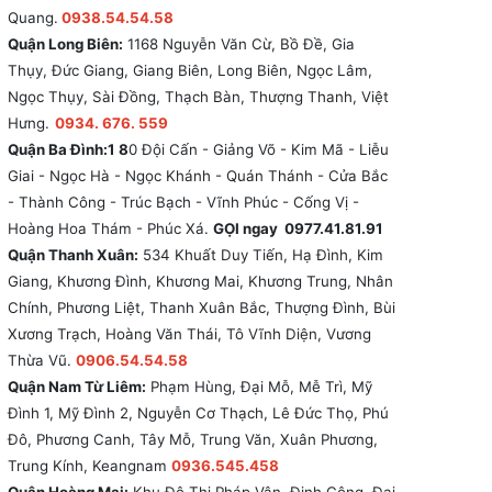
Quang.
0938.54.54.58
Quận Long Biên:
1168 Nguyễn Văn Cừ, Bồ Đề, Gia
Thụy, Đức Giang, Giang Biên, Long Biên, Ngọc Lâm,
Ngọc Thụy, Sài Đồng, Thạch Bàn, Thượng Thanh, Việt
Hưng.
0934. 676. 559
Quận Ba Đình:1 8
0 Đội Cấn - Giảng Võ - Kim Mã - Liễu
Giai - Ngọc Hà - Ngọc Khánh - Quán Thánh - Cửa Bắc
- Thành Công - Trúc Bạch - Vĩnh Phúc - Cống Vị -
Hoàng Hoa Thám - Phúc Xá.
GỌI ngay 0977.41.81.91
Quận Thanh Xuân:
534 Khuất Duy Tiến, Hạ Đình, Kim
Giang, Khương Đình, Khương Mai, Khương Trung, Nhân
Chính, Phương Liệt, Thanh Xuân Bắc, Thượng Đình, Bùi
Xương Trạch, Hoàng Văn Thái, Tô Vĩnh Diện, Vương
Thừa Vũ.
0906.54.54.58
Quận Nam Từ Liêm:
Phạm Hùng, Đại Mỗ, Mễ Trì, Mỹ
Đình 1, Mỹ Đình 2, Nguyễn Cơ Thạch, Lê Đức Thọ, Phú
Đô, Phương Canh, Tây Mỗ, Trung Văn, Xuân Phương,
Trung Kính, Keangnam
0936.545.458