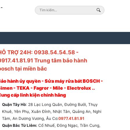
-
HỖ TRỢ 24H: 0938.54.54.58 -
0917.41.81.91 Trung tâm bảo hành
bosch tại miền bắc
Bảo hành ủy quyền - Sửa máy rửa bát BOSCH -
imen - TEKA - Fagror - Mile - Electrolux ..
Cung cấp linh kiện chính hãng
Quận Tây Hồ
: 28 Lạc Long Quân, Đường Bưởi, Thụy
Khuê, Yên Phụ, Xuân Đỉnh, Nhật Tân, Quảng An, Nghi
Tàm, An Dương Vương, Âu Cơ.
0977.41.81.91
Quận Bắc Từ Liêm:
Cổ Nhuế, Đông Ngạc, Trần Cung,