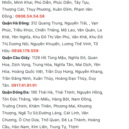
Nhổn, Minh Khai, Phú Diễn, Phúc Diễn, Tây Tựu,
Thượng Cát, Thụy Phương, Xuân Đỉnh, Phạm Văn
Đồng.:
0906.54.54.58
Quận Hà Đông:
312 Quang Trung, Nguyễn Trãi, , Vạn
Phúc, Triều Khúc, Chiến Thắng, Mộ Lao, Văn Quán, La
Khê, Yên Nghĩa, Khu Đô Thị Văn Phú, Văn Khê, Khu Đô
Thị Dương Nội, Nguyễn Khuyến, Lương Thế Vinh, Tố
Hữu:
0936.178.559
Quận Cầu Giấy
: 1126 Hồ Tùng Mậu, Nghĩa Đô, Quan
Hoa, Dịch Vọng, Trung Hòa, Nghĩa Tân, Mai Dịch, Yên
Hòa, Hoàng Quốc Việt, Trần Duy Hưng, Nguyễn Khang,
Trần Đăng Ninh, Xuân Thủy, Hoàng Đạo Thúy, Duy
Tân.
0917.41.81.91
Quận Đống Đa:
195 Thái Hà, Thái Thịnh, Nguyên Hồng,
Tôn Đức Thắng, Văn Miếu, Hàng Bột, Nam Đồng,
Trường Chinh, Khâm Thiên, Phương Mai, Khương
Thượng, Ngã Tư Sở,Đường Láng, Cát Linh, Văn
Chương, Ô Chợ Dừa, Thổ Quan, Đê La Thành, Hoàng
Cầu, Hào Nam, Kim Liên, Trung Tự, Thịnh