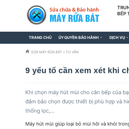
TRUN
BẾP 
097
TRANG CHỦ
ỦY QUYỀN BẢO HÀNH
DỊCH VỤ
SỬA MÁY RỬA BÁT
»
TƯ VẤN
9 yếu tố cần xem xét khi 
Khi chọn máy hút mùi cho căn bếp của bạ
đảm bảo chọn được thiết bị phù hợp và hiệ
thống lọc,...
Máy hút mùi giúp loại bỏ mùi hôi và khói tro