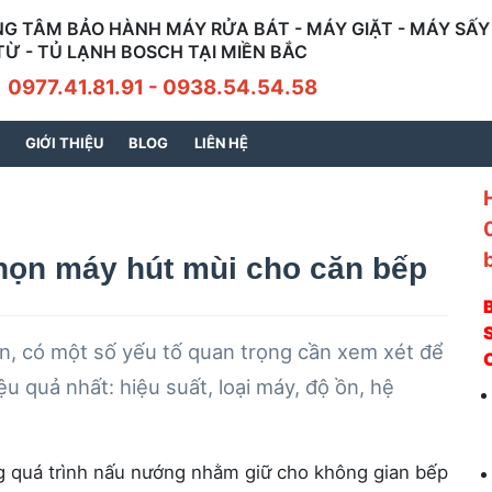
G TÂM BẢO HÀNH MÁY RỬA BÁT - MÁY GIẶT - MÁY SẤY 
TỪ - TỦ LẠNH BOSCH TẠI MIỀN BẮC
7.41.81.91 - 0938.54.54.58
GIỚI THIỆU
BLOG
LIÊN HỆ
chọn máy hút mùi cho căn bếp
S
n, có một số yếu tố quan trọng cần xem xét để
u quả nhất: hiệu suất, loại máy, độ ồn, hệ
ng quá trình nấu nướng nhằm giữ cho không gian bếp