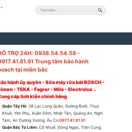
-
HỖ TRỢ 24H: 0938.54.54.58 -
0917.41.81.91 Trung tâm bảo hành
bosch tại miền bắc
Bảo hành ủy quyền - Sửa máy rửa bát BOSCH -
imen - TEKA - Fagror - Mile - Electrolux ..
Cung cấp linh kiện chính hãng
Quận Tây Hồ
: 28 Lạc Long Quân, Đường Bưởi, Thụy
Khuê, Yên Phụ, Xuân Đỉnh, Nhật Tân, Quảng An, Nghi
Tàm, An Dương Vương, Âu Cơ.
0977.41.81.91
Quận Bắc Từ Liêm:
Cổ Nhuế, Đông Ngạc, Trần Cung,