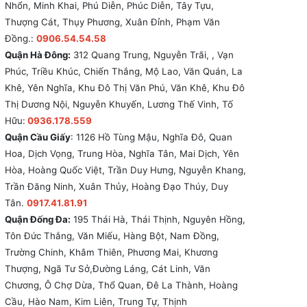
Nhổn, Minh Khai, Phú Diễn, Phúc Diễn, Tây Tựu,
Thượng Cát, Thụy Phương, Xuân Đỉnh, Phạm Văn
Đồng.:
0906.54.54.58
Quận Hà Đông:
312 Quang Trung, Nguyễn Trãi, , Vạn
Phúc, Triều Khúc, Chiến Thắng, Mộ Lao, Văn Quán, La
Khê, Yên Nghĩa, Khu Đô Thị Văn Phú, Văn Khê, Khu Đô
Thị Dương Nội, Nguyễn Khuyến, Lương Thế Vinh, Tố
Hữu:
0936.178.559
Quận Cầu Giấy
: 1126 Hồ Tùng Mậu, Nghĩa Đô, Quan
Hoa, Dịch Vọng, Trung Hòa, Nghĩa Tân, Mai Dịch, Yên
Hòa, Hoàng Quốc Việt, Trần Duy Hưng, Nguyễn Khang,
Trần Đăng Ninh, Xuân Thủy, Hoàng Đạo Thúy, Duy
Tân.
0917.41.81.91
Quận Đống Đa:
195 Thái Hà, Thái Thịnh, Nguyên Hồng,
Tôn Đức Thắng, Văn Miếu, Hàng Bột, Nam Đồng,
Trường Chinh, Khâm Thiên, Phương Mai, Khương
Thượng, Ngã Tư Sở,Đường Láng, Cát Linh, Văn
Chương, Ô Chợ Dừa, Thổ Quan, Đê La Thành, Hoàng
Cầu, Hào Nam, Kim Liên, Trung Tự, Thịnh