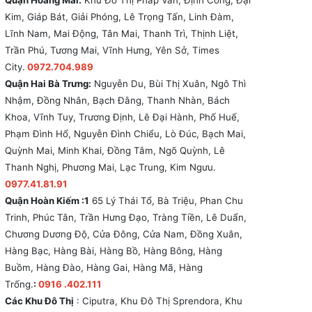
Quận Hoàng Mai:
Khu Đô Thị Pháp Vân, Định Công, Đại
Kim, Giáp Bát, Giải Phóng, Lê Trọng Tấn, Linh Đàm,
Lĩnh Nam, Mai Động, Tân Mai, Thanh Trì, Thịnh Liệt,
Trần Phú, Tương Mai, Vĩnh Hưng, Yên Sở, Times
City.
0972.704.989
Quận Hai Bà Trưng:
Nguyễn Du, Bùi Thị Xuân, Ngô Thì
Nhậm, Đồng Nhân, Bạch Đằng, Thanh Nhàn, Bách
Khoa, Vĩnh Tuy, Trương Định, Lê Đại Hành, Phố Huế,
Phạm Đình Hổ, Nguyễn Đình Chiểu, Lò Đúc, Bạch Mai,
Quỳnh Mai, Minh Khai, Đồng Tâm, Ngõ Quỳnh, Lê
Thanh Nghị, Phương Mai, Lạc Trung, Kim Ngưu.
0977.41.81.91
Quận Hoàn Kiếm :1
65 Lý Thái Tổ, Bà Triệu, Phan Chu
Trinh, Phúc Tân, Trần Hưng Đạo, Tràng Tiền, Lê Duẩn,
Chương Dương Độ, Cửa Đông, Cửa Nam, Đồng Xuân,
Hàng Bạc, Hàng Bài, Hàng Bồ, Hàng Bông, Hàng
Buồm, Hàng Đào, Hàng Gai, Hàng Mã, Hàng
Trống.
:
0916 .402.111
Các Khu Đô Thị
: Ciputra, Khu Đô Thị Sprendora, Khu