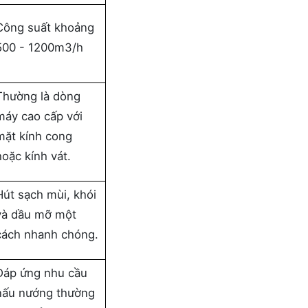
Công suất khoảng
500 - 1200m3/h
Thường là dòng
máy cao cấp với
mặt kính cong
hoặc kính vát.
Hút sạch mùi, khói
và dầu mỡ một
cách nhanh chóng.
Đáp ứng nhu cầu
nấu nướng thường