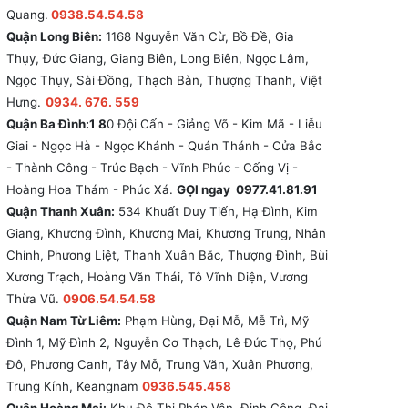
Quang.
0938.54.54.58
Quận Long Biên:
1168 Nguyễn Văn Cừ, Bồ Đề, Gia
Thụy, Đức Giang, Giang Biên, Long Biên, Ngọc Lâm,
Ngọc Thụy, Sài Đồng, Thạch Bàn, Thượng Thanh, Việt
Hưng.
0934. 676. 559
Quận Ba Đình:1 8
0 Đội Cấn - Giảng Võ - Kim Mã - Liễu
Giai - Ngọc Hà - Ngọc Khánh - Quán Thánh - Cửa Bắc
- Thành Công - Trúc Bạch - Vĩnh Phúc - Cống Vị -
Hoàng Hoa Thám - Phúc Xá.
GỌI ngay 0977.41.81.91
Quận Thanh Xuân:
534 Khuất Duy Tiến, Hạ Đình, Kim
Giang, Khương Đình, Khương Mai, Khương Trung, Nhân
Chính, Phương Liệt, Thanh Xuân Bắc, Thượng Đình, Bùi
Xương Trạch, Hoàng Văn Thái, Tô Vĩnh Diện, Vương
Thừa Vũ.
0906.54.54.58
Quận Nam Từ Liêm:
Phạm Hùng, Đại Mỗ, Mễ Trì, Mỹ
Đình 1, Mỹ Đình 2, Nguyễn Cơ Thạch, Lê Đức Thọ, Phú
Đô, Phương Canh, Tây Mỗ, Trung Văn, Xuân Phương,
Trung Kính, Keangnam
0936.545.458