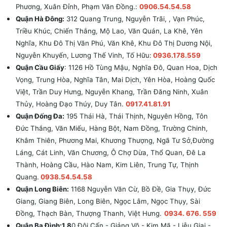
Phương, Xuân Đỉnh, Phạm Văn Đồng.:
0906.54.54.58
Quận Hà Đông:
312 Quang Trung, Nguyễn Trãi, , Vạn Phúc,
Triều Khúc, Chiến Thắng, Mộ Lao, Văn Quán, La Khê, Yên
Nghĩa, Khu Đô Thị Văn Phú, Văn Khê, Khu Đô Thị Dương Nội,
Nguyễn Khuyến, Lương Thế Vinh, Tố Hữu:
0936.178.559
Quận Cầu Giấy
: 1126 Hồ Tùng Mậu, Nghĩa Đô, Quan Hoa, Dịch
Vọng, Trung Hòa, Nghĩa Tân, Mai Dịch, Yên Hòa, Hoàng Quốc
Việt, Trần Duy Hưng, Nguyễn Khang, Trần Đăng Ninh, Xuân
Thủy, Hoàng Đạo Thúy, Duy Tân.
0917.41.81.91
Quận Đống Đa:
195 Thái Hà, Thái Thịnh, Nguyên Hồng, Tôn
Đức Thắng, Văn Miếu, Hàng Bột, Nam Đồng, Trường Chinh,
Khâm Thiên, Phương Mai, Khương Thượng, Ngã Tư Sở,Đường
Láng, Cát Linh, Văn Chương, Ô Chợ Dừa, Thổ Quan, Đê La
Thành, Hoàng Cầu, Hào Nam, Kim Liên, Trung Tự, Thịnh
Quang.
0938.54.54.58
Quận Long Biên:
1168 Nguyễn Văn Cừ, Bồ Đề, Gia Thụy, Đức
Giang, Giang Biên, Long Biên, Ngọc Lâm, Ngọc Thụy, Sài
Đồng, Thạch Bàn, Thượng Thanh, Việt Hưng.
0934. 676. 559
Quận Ba Đình:1 8
0 Đội Cấn - Giảng Võ - Kim Mã - Liễu Giai -