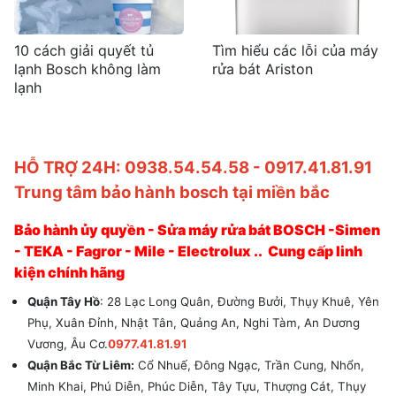
10 cách giải quyết tủ
Tìm hiểu các lỗi của máy
lạnh Bosch không làm
rửa bát Ariston
lạnh
HỖ TRỢ 24H: 0938.54.54.58 - 0917.41.81.91
Trung tâm bảo hành bosch tại miền bắc
Bảo hành ủy quyền - Sửa máy rửa bát BOSCH -Simen
- TEKA - Fagror - Mile - Electrolux .. Cung cấp linh
kiện chính hãng
Quận Tây Hồ
: 28 Lạc Long Quân, Đường Bưởi, Thụy Khuê, Yên
Phụ, Xuân Đỉnh, Nhật Tân, Quảng An, Nghi Tàm, An Dương
Vương, Âu Cơ.
0977.41.81.91
Quận Bắc Từ Liêm:
Cổ Nhuế, Đông Ngạc, Trần Cung, Nhổn,
Minh Khai, Phú Diễn, Phúc Diễn, Tây Tựu, Thượng Cát, Thụy