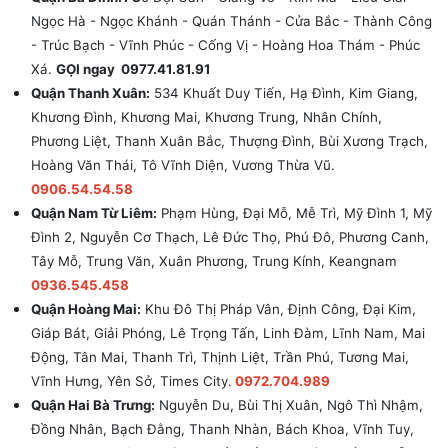
Ngọc Hà - Ngọc Khánh - Quán Thánh - Cửa Bắc - Thành Công
- Trúc Bạch - Vĩnh Phúc - Cống Vị - Hoàng Hoa Thám - Phúc
Xá.
GỌI ngay 0977.41.81.91
Quận Thanh Xuân:
534 Khuất Duy Tiến, Hạ Đình, Kim Giang,
Khương Đình, Khương Mai, Khương Trung, Nhân Chính,
Phương Liệt, Thanh Xuân Bắc, Thượng Đình, Bùi Xương Trạch,
Hoàng Văn Thái, Tô Vĩnh Diện, Vương Thừa Vũ.
0906.54.54.58
Quận Nam Từ Liêm:
Phạm Hùng, Đại Mỗ, Mễ Trì, Mỹ Đình 1, Mỹ
Đình 2, Nguyễn Cơ Thạch, Lê Đức Thọ, Phú Đô, Phương Canh,
Tây Mỗ, Trung Văn, Xuân Phương, Trung Kính, Keangnam
0936.545.458
Quận Hoàng Mai:
Khu Đô Thị Pháp Vân, Định Công, Đại Kim,
Giáp Bát, Giải Phóng, Lê Trọng Tấn, Linh Đàm, Lĩnh Nam, Mai
Động, Tân Mai, Thanh Trì, Thịnh Liệt, Trần Phú, Tương Mai,
Vĩnh Hưng, Yên Sở, Times City.
0972.704.989
Quận Hai Bà Trưng:
Nguyễn Du, Bùi Thị Xuân, Ngô Thì Nhậm,
Đồng Nhân, Bạch Đằng, Thanh Nhàn, Bách Khoa, Vĩnh Tuy,