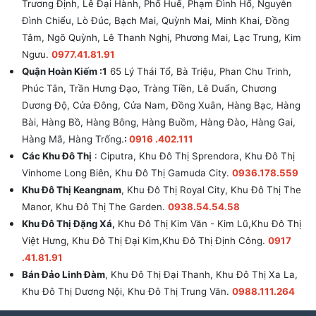
Trương Định, Lê Đại Hành, Phố Huế, Phạm Đình Hổ, Nguyễn
Đình Chiểu, Lò Đúc, Bạch Mai, Quỳnh Mai, Minh Khai, Đồng
Tâm, Ngõ Quỳnh, Lê Thanh Nghị, Phương Mai, Lạc Trung, Kim
Ngưu.
0977.41.81.91
Quận Hoàn Kiếm :1
65 Lý Thái Tổ, Bà Triệu, Phan Chu Trinh,
Phúc Tân, Trần Hưng Đạo, Tràng Tiền, Lê Duẩn, Chương
Dương Độ, Cửa Đông, Cửa Nam, Đồng Xuân, Hàng Bạc, Hàng
Bài, Hàng Bồ, Hàng Bông, Hàng Buồm, Hàng Đào, Hàng Gai,
Hàng Mã, Hàng Trống.
:
0916 .402.111
Các Khu Đô Thị
: Ciputra, Khu Đô Thị Sprendora, Khu Đô Thị
Vinhome Long Biên, Khu Đô Thị Gamuda City.
0936.178.559
Khu Đô Thị Keangnam
, Khu Đô Thị Royal City, Khu Đô Thị The
Manor, Khu Đô Thị The Garden.
0938.54.54.58
Khu Đô Thị Đặng Xá,
Khu Đô Thị Kim Văn - Kim Lũ,Khu Đô Thị
Việt Hưng, Khu Đô Thị Đại Kim,Khu Đô Thị Định Công.
0917
.41.81.91
Bán Đảo Linh Đàm
, Khu Đô Thị Đại Thanh, Khu Đô Thị Xa La,
Khu Đô Thị Dương Nội, Khu Đô Thị Trung Văn.
0988.111.264