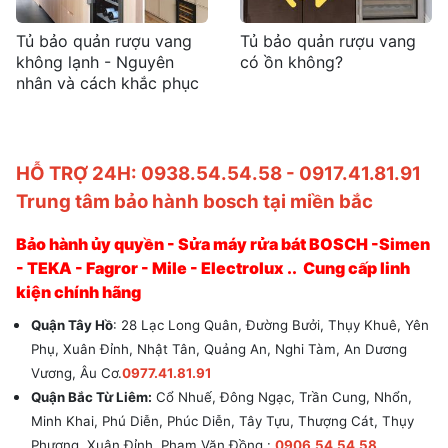
Tủ bảo quản rượu vang
Tủ bảo quản rượu vang
không lạnh - Nguyên
có ồn không?
nhân và cách khắc phục
HỖ TRỢ 24H: 0938.54.54.58 - 0917.41.81.91
Trung tâm bảo hành bosch tại miền bắc
Bảo hành ủy quyền - Sửa máy rửa bát BOSCH -Simen
- TEKA - Fagror - Mile - Electrolux .. Cung cấp linh
kiện chính hãng
Quận Tây Hồ
: 28 Lạc Long Quân, Đường Bưởi, Thụy Khuê, Yên
Phụ, Xuân Đỉnh, Nhật Tân, Quảng An, Nghi Tàm, An Dương
Vương, Âu Cơ.
0977.41.81.91
Quận Bắc Từ Liêm:
Cổ Nhuế, Đông Ngạc, Trần Cung, Nhổn,
Minh Khai, Phú Diễn, Phúc Diễn, Tây Tựu, Thượng Cát, Thụy
Phương, Xuân Đỉnh, Phạm Văn Đồng.:
0906.54.54.58