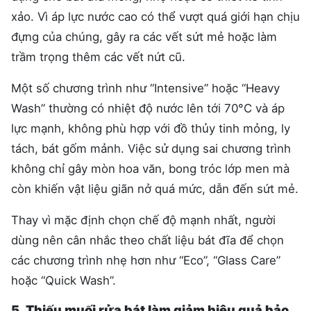
xảo. Vì áp lực nước cao có thể vượt quá giới hạn chịu
đựng của chúng, gây ra các vết sứt mẻ hoặc làm
trầm trọng thêm các vết nứt cũ.
Một số chương trình như “Intensive” hoặc “Heavy
Wash” thường có nhiệt độ nước lên tới 70°C và áp
lực mạnh, không phù hợp với đồ thủy tinh mỏng, ly
tách, bát gốm mảnh. Việc sử dụng sai chương trình
không chỉ gây mòn hoa văn, bong tróc lớp men mà
còn khiến vật liệu giãn nở quá mức, dẫn đến sứt mẻ.
Thay vì mặc định chọn chế độ mạnh nhất, người
dùng nên cân nhắc theo chất liệu bát đĩa để chọn
các chương trình nhẹ hơn như “Eco”, “Glass Care”
hoặc “Quick Wash”.
5. Thiếu muối rửa bát làm giảm hiệu quả bảo