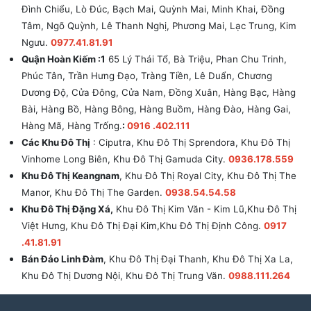
Đình Chiểu, Lò Đúc, Bạch Mai, Quỳnh Mai, Minh Khai, Đồng
Tâm, Ngõ Quỳnh, Lê Thanh Nghị, Phương Mai, Lạc Trung, Kim
Ngưu.
0977.41.81.91
Quận Hoàn Kiếm :1
65 Lý Thái Tổ, Bà Triệu, Phan Chu Trinh,
Phúc Tân, Trần Hưng Đạo, Tràng Tiền, Lê Duẩn, Chương
Dương Độ, Cửa Đông, Cửa Nam, Đồng Xuân, Hàng Bạc, Hàng
Bài, Hàng Bồ, Hàng Bông, Hàng Buồm, Hàng Đào, Hàng Gai,
Hàng Mã, Hàng Trống.
:
0916 .402.111
Các Khu Đô Thị
: Ciputra, Khu Đô Thị Sprendora, Khu Đô Thị
Vinhome Long Biên, Khu Đô Thị Gamuda City.
0936.178.559
Khu Đô Thị Keangnam
, Khu Đô Thị Royal City, Khu Đô Thị The
Manor, Khu Đô Thị The Garden.
0938.54.54.58
Khu Đô Thị Đặng Xá,
Khu Đô Thị Kim Văn - Kim Lũ,Khu Đô Thị
Việt Hưng, Khu Đô Thị Đại Kim,Khu Đô Thị Định Công.
0917
.41.81.91
Bán Đảo Linh Đàm
, Khu Đô Thị Đại Thanh, Khu Đô Thị Xa La,
Khu Đô Thị Dương Nội, Khu Đô Thị Trung Văn.
0988.111.264