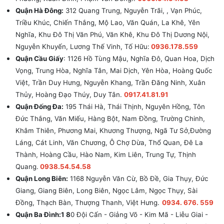
Quận Hà Đông:
312 Quang Trung, Nguyễn Trãi, , Vạn Phúc,
Triều Khúc, Chiến Thắng, Mộ Lao, Văn Quán, La Khê, Yên
Nghĩa, Khu Đô Thị Văn Phú, Văn Khê, Khu Đô Thị Dương Nội,
Nguyễn Khuyến, Lương Thế Vinh, Tố Hữu:
0936.178.559
Quận Cầu Giấy
: 1126 Hồ Tùng Mậu, Nghĩa Đô, Quan Hoa, Dịch
Vọng, Trung Hòa, Nghĩa Tân, Mai Dịch, Yên Hòa, Hoàng Quốc
Việt, Trần Duy Hưng, Nguyễn Khang, Trần Đăng Ninh, Xuân
Thủy, Hoàng Đạo Thúy, Duy Tân.
0917.41.81.91
Quận Đống Đa:
195 Thái Hà, Thái Thịnh, Nguyên Hồng, Tôn
Đức Thắng, Văn Miếu, Hàng Bột, Nam Đồng, Trường Chinh,
Khâm Thiên, Phương Mai, Khương Thượng, Ngã Tư Sở,Đường
Láng, Cát Linh, Văn Chương, Ô Chợ Dừa, Thổ Quan, Đê La
Thành, Hoàng Cầu, Hào Nam, Kim Liên, Trung Tự, Thịnh
Quang.
0938.54.54.58
Quận Long Biên:
1168 Nguyễn Văn Cừ, Bồ Đề, Gia Thụy, Đức
Giang, Giang Biên, Long Biên, Ngọc Lâm, Ngọc Thụy, Sài
Đồng, Thạch Bàn, Thượng Thanh, Việt Hưng.
0934. 676. 559
Quận Ba Đình:1 8
0 Đội Cấn - Giảng Võ - Kim Mã - Liễu Giai -