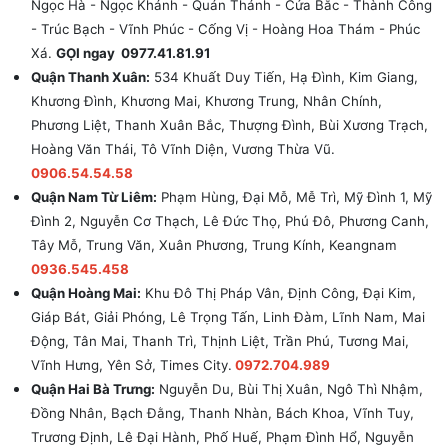
Ngọc Hà - Ngọc Khánh - Quán Thánh - Cửa Bắc - Thành Công
- Trúc Bạch - Vĩnh Phúc - Cống Vị - Hoàng Hoa Thám - Phúc
Xá.
GỌI ngay 0977.41.81.91
Quận Thanh Xuân:
534 Khuất Duy Tiến, Hạ Đình, Kim Giang,
Khương Đình, Khương Mai, Khương Trung, Nhân Chính,
Phương Liệt, Thanh Xuân Bắc, Thượng Đình, Bùi Xương Trạch,
Hoàng Văn Thái, Tô Vĩnh Diện, Vương Thừa Vũ.
0906.54.54.58
Quận Nam Từ Liêm:
Phạm Hùng, Đại Mỗ, Mễ Trì, Mỹ Đình 1, Mỹ
Đình 2, Nguyễn Cơ Thạch, Lê Đức Thọ, Phú Đô, Phương Canh,
Tây Mỗ, Trung Văn, Xuân Phương, Trung Kính, Keangnam
0936.545.458
Quận Hoàng Mai:
Khu Đô Thị Pháp Vân, Định Công, Đại Kim,
Giáp Bát, Giải Phóng, Lê Trọng Tấn, Linh Đàm, Lĩnh Nam, Mai
Động, Tân Mai, Thanh Trì, Thịnh Liệt, Trần Phú, Tương Mai,
Vĩnh Hưng, Yên Sở, Times City.
0972.704.989
Quận Hai Bà Trưng:
Nguyễn Du, Bùi Thị Xuân, Ngô Thì Nhậm,
Đồng Nhân, Bạch Đằng, Thanh Nhàn, Bách Khoa, Vĩnh Tuy,
Trương Định, Lê Đại Hành, Phố Huế, Phạm Đình Hổ, Nguyễn