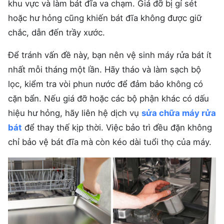
khu vực và làm bát đĩa va chạm. Giá đỡ bị gỉ sét
hoặc hư hỏng cũng khiến bát đĩa không được giữ
chắc, dẫn đến trầy xước.
Để tránh vấn đề này, bạn nên vệ sinh máy rửa bát ít
nhất mỗi tháng một lần. Hãy tháo và làm sạch bộ
lọc, kiểm tra vòi phun nước để đảm bảo không có
cặn bẩn. Nếu giá đỡ hoặc các bộ phận khác có dấu
hiệu hư hỏng, hãy liên hệ dịch vụ
sửa chữa máy rửa
bát
để thay thế kịp thời. Việc bảo trì đều đặn không
chỉ bảo vệ bát đĩa mà còn kéo dài tuổi thọ của máy.