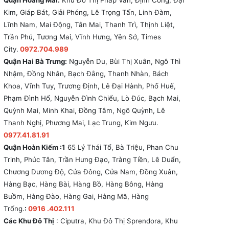
Quận Hoàng Mai:
Khu Đô Thị Pháp Vân, Định Công, Đại
Kim, Giáp Bát, Giải Phóng, Lê Trọng Tấn, Linh Đàm,
Lĩnh Nam, Mai Động, Tân Mai, Thanh Trì, Thịnh Liệt,
Trần Phú, Tương Mai, Vĩnh Hưng, Yên Sở, Times
City.
0972.704.989
Quận Hai Bà Trưng:
Nguyễn Du, Bùi Thị Xuân, Ngô Thì
Nhậm, Đồng Nhân, Bạch Đằng, Thanh Nhàn, Bách
Khoa, Vĩnh Tuy, Trương Định, Lê Đại Hành, Phố Huế,
Phạm Đình Hổ, Nguyễn Đình Chiểu, Lò Đúc, Bạch Mai,
Quỳnh Mai, Minh Khai, Đồng Tâm, Ngõ Quỳnh, Lê
Thanh Nghị, Phương Mai, Lạc Trung, Kim Ngưu.
0977.41.81.91
Quận Hoàn Kiếm :1
65 Lý Thái Tổ, Bà Triệu, Phan Chu
Trinh, Phúc Tân, Trần Hưng Đạo, Tràng Tiền, Lê Duẩn,
Chương Dương Độ, Cửa Đông, Cửa Nam, Đồng Xuân,
Hàng Bạc, Hàng Bài, Hàng Bồ, Hàng Bông, Hàng
Buồm, Hàng Đào, Hàng Gai, Hàng Mã, Hàng
Trống.
:
0916 .402.111
Các Khu Đô Thị
: Ciputra, Khu Đô Thị Sprendora, Khu