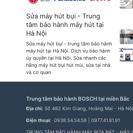
Sửa máy hút bụi - Trung
tâm bảo hành máy hút tại
Hà Nội
Sửa máy hút bụi - trung tâm bảo hành
máy hút tại Hà Nội. Dịch vụ bảo hành
ủy quyền tại Hà Nội. Sửa nhanh các
hãng máy hút bụi hút mùi, sửa tại nhà
và cơ quan
Trung tâm bảo hành BOSCH tại miền Bắc
Địa chỉ:
Số 482 Kim Giang, Hoàng Mai - Hà Nộ
Điện thoại:
0938.54.54.58
|
0977.41.81.91
TRUNG TÂM BẢO HÀNH MÁY RỬA BÁT - MÁY G