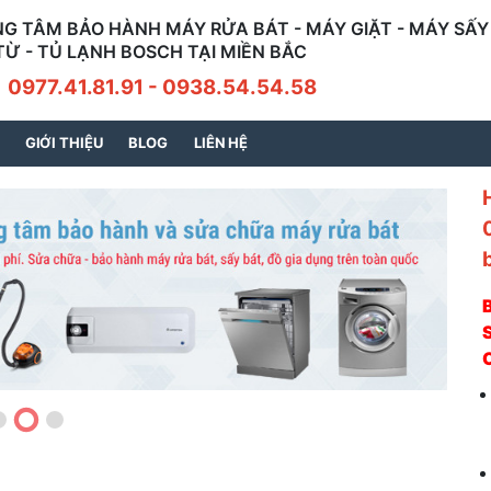
G TÂM BẢO HÀNH MÁY RỬA BÁT - MÁY GIẶT - MÁY SẤY 
TỪ - TỦ LẠNH BOSCH TẠI MIỀN BẮC
7.41.81.91 - 0938.54.54.58
GIỚI THIỆU
BLOG
LIÊN HỆ
S