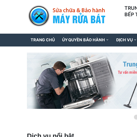
TRUN
BẾP 
097
TRANG CHỦ
ỦY QUYỀN BẢO HÀNH
DỊCH VỤ
Dịch vụ nổi bật