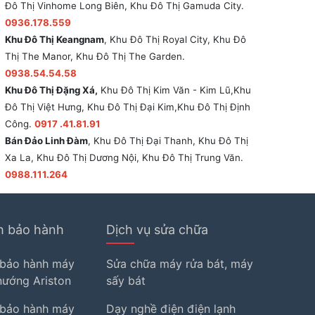
Đô Thị Vinhome Long Biên, Khu Đô Thị Gamuda City.
0936.178.559
Khu Đô Thị Keangnam
, Khu Đô Thị Royal City, Khu Đô
Thị The Manor, Khu Đô Thị The Garden.
0938.54.54.58
Khu Đô Thị Đặng Xá,
Khu Đô Thị Kim Văn - Kim Lũ,Khu
Đô Thị Việt Hưng, Khu Đô Thị Đại Kim,Khu Đô Thị Định
Công.
0917 .41.81.91
Bán Đảo Linh Đàm
, Khu Đô Thị Đại Thanh, Khu Đô Thị
Xa La, Khu Đô Thị Dương Nội, Khu Đô Thị Trung Văn.
0988.111.264
h bảo hành
Dịch vụ sửa chữa
 bảo hành máy
Sửa chữa máy rửa bát, máy
 nướng Ariston
sấy bát
 bảo hành máy
Dạy nghề điện điện lạnh