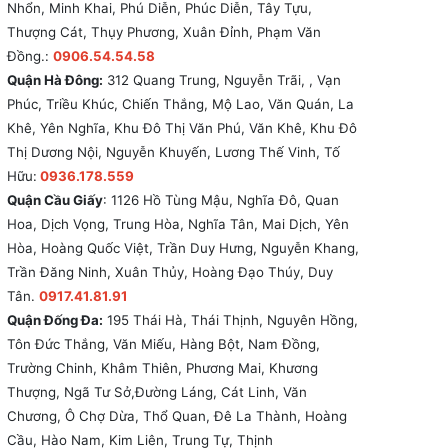
Nhổn, Minh Khai, Phú Diễn, Phúc Diễn, Tây Tựu,
Thượng Cát, Thụy Phương, Xuân Đỉnh, Phạm Văn
Đồng.:
0906.54.54.58
Quận Hà Đông:
312 Quang Trung, Nguyễn Trãi, , Vạn
Phúc, Triều Khúc, Chiến Thắng, Mộ Lao, Văn Quán, La
Khê, Yên Nghĩa, Khu Đô Thị Văn Phú, Văn Khê, Khu Đô
Thị Dương Nội, Nguyễn Khuyến, Lương Thế Vinh, Tố
Hữu:
0936.178.559
Quận Cầu Giấy
: 1126 Hồ Tùng Mậu, Nghĩa Đô, Quan
Hoa, Dịch Vọng, Trung Hòa, Nghĩa Tân, Mai Dịch, Yên
Hòa, Hoàng Quốc Việt, Trần Duy Hưng, Nguyễn Khang,
Trần Đăng Ninh, Xuân Thủy, Hoàng Đạo Thúy, Duy
Tân.
0917.41.81.91
Quận Đống Đa:
195 Thái Hà, Thái Thịnh, Nguyên Hồng,
Tôn Đức Thắng, Văn Miếu, Hàng Bột, Nam Đồng,
Trường Chinh, Khâm Thiên, Phương Mai, Khương
Thượng, Ngã Tư Sở,Đường Láng, Cát Linh, Văn
Chương, Ô Chợ Dừa, Thổ Quan, Đê La Thành, Hoàng
Cầu, Hào Nam, Kim Liên, Trung Tự, Thịnh