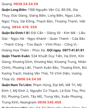
Quang.
0938.54.54.58
Quận Long Biên:
1168 Nguyễn Văn Cừ, Bồ Đề, Gia
Thụy, Đức Giang, Giang Biên, Long Biên, Ngọc Lâm,
Ngọc Thụy, Sài Đồng, Thạch Bàn, Thượng Thanh, Việt
Hưng.
0934. 676. 559
Quận Ba Đình:1 8
0 Đội Cấn - Giảng Võ - Kim Mã - Liễu
Giai - Ngọc Hà - Ngọc Khánh - Quán Thánh - Cửa Bắc
- Thành Công - Trúc Bạch - Vĩnh Phúc - Cống Vị -
Hoàng Hoa Thám - Phúc Xá.
GỌI ngay 0977.41.81.91
Quận Thanh Xuân:
534 Khuất Duy Tiến, Hạ Đình, Kim
Giang, Khương Đình, Khương Mai, Khương Trung, Nhân
Chính, Phương Liệt, Thanh Xuân Bắc, Thượng Đình, Bùi
Xương Trạch, Hoàng Văn Thái, Tô Vĩnh Diện, Vương
Thừa Vũ.
0906.54.54.58
Quận Nam Từ Liêm:
Phạm Hùng, Đại Mỗ, Mễ Trì, Mỹ
Đình 1, Mỹ Đình 2, Nguyễn Cơ Thạch, Lê Đức Thọ, Phú
Đô, Phương Canh, Tây Mỗ, Trung Văn, Xuân Phương,
Trung Kính, Keangnam
0936.545.458