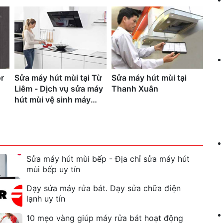
r
Sửa máy hút mùi tại Từ
Sửa máy hút mùi tại
Liêm - Dịch vụ sửa máy
Thanh Xuân
hút mùi vệ sinh máy
nhanh tai nội và ngoại
thành hà nội Gọi là có
0938.54.54.58
Sửa máy hút mùi bếp - Địa chỉ sửa máy hút
mùi bếp uy tín
Dạy sửa máy rửa bát. Dạy sửa chữa điện
lạnh uy tín
10 mẹo vàng giúp máy rửa bát hoạt động