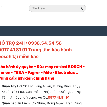
-
HỖ TRỢ 24H: 0938.54.54.58 -
0917.41.81.91 Trung tâm bảo hành
bosch tại miền bắc
Bảo hành ủy quyền - Sửa máy rửa bát BOSCH -
imen - TEKA - Fagror - Mile - Electrolux ..
Cung cấp linh kiện chính hãng
Quận Tây Hồ
: 28 Lạc Long Quân, Đường Bưởi, Thụy
Khuê, Yên Phụ, Xuân Đỉnh, Nhật Tân, Quảng An, Nghi
Tàm, An Dương Vương, Âu Cơ.
0977.41.81.91
Quận Bắc Từ Liêm:
Cổ Nhuế, Đông Ngạc, Trần Cung,