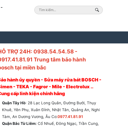
-
HỖ TRỢ 24H: 0938.54.54.58 -
0917.41.81.91 Trung tâm bảo hành
bosch tại miền bắc
Bảo hành ủy quyền - Sửa máy rửa bát BOSCH -
imen - TEKA - Fagror - Mile - Electrolux ..
Cung cấp linh kiện chính hãng
Quận Tây Hồ
: 28 Lạc Long Quân, Đường Bưởi, Thụy
Khuê, Yên Phụ, Xuân Đỉnh, Nhật Tân, Quảng An, Nghi
Tàm, An Dương Vương, Âu Cơ.
0977.41.81.91
Quận Bắc Từ Liêm:
Cổ Nhuế, Đông Ngạc, Trần Cung,