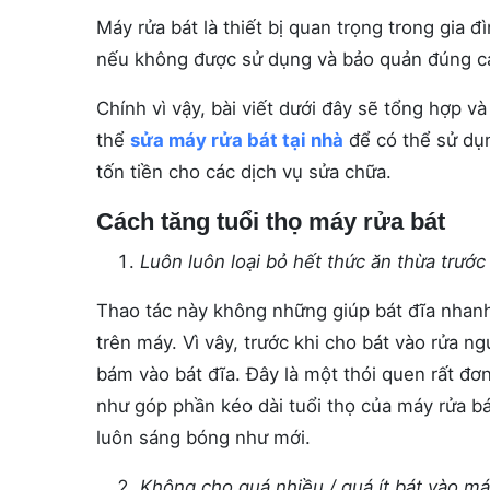
Máy rửa bát là thiết bị quan trọng trong gia 
nếu không được sử dụng và bảo quản đúng cách
Chính vì vậy, bài viết dưới đây sẽ tổng hợp 
thể
sửa máy rửa bát tại nhà
để có thể sử dụn
tốn tiền cho các dịch vụ sửa chữa.
Cách tăng tuổi thọ máy rửa bát
Luôn luôn loại bỏ hết thức ăn thừa trước 
Thao tác này không những giúp bát đĩa nhan
trên máy. Vì vây, trước khi cho bát vào rửa n
bám vào bát đĩa.
Đây là một thói quen rất đơn
như góp phần kéo dài tuổi thọ của máy rửa bát
luôn sáng bóng như mới.
Không cho quá nhiều / quá ít bát vào m