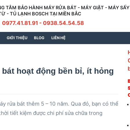
G TÂM BẢO HÀNH MÁY RỬA BÁT - MÁY GIẶT - MÁY SẤY 
TỪ - TỦ LẠNH BOSCH TẠI MIỀN BẮC
7.41.81.91 - 0938.54.54.58
GIỚI THIỆU
BLOG
LIÊN HỆ
bát hoạt động bền bỉ, ít hỏng
S
áy rửa bát thêm 5 – 10 năm. Qua đó, bạn có thể
thời tiết kiệm được chi phí sửa chữa trong