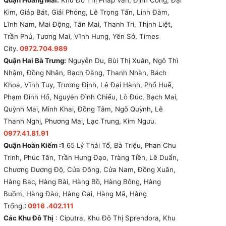
Quận Hoàng Mai:
Khu Đô Thị Pháp Vân, Định Công, Đại
Kim, Giáp Bát, Giải Phóng, Lê Trọng Tấn, Linh Đàm,
Lĩnh Nam, Mai Động, Tân Mai, Thanh Trì, Thịnh Liệt,
Trần Phú, Tương Mai, Vĩnh Hưng, Yên Sở, Times
City.
0972.704.989
Quận Hai Bà Trưng:
Nguyễn Du, Bùi Thị Xuân, Ngô Thì
Nhậm, Đồng Nhân, Bạch Đằng, Thanh Nhàn, Bách
Khoa, Vĩnh Tuy, Trương Định, Lê Đại Hành, Phố Huế,
Phạm Đình Hổ, Nguyễn Đình Chiểu, Lò Đúc, Bạch Mai,
Quỳnh Mai, Minh Khai, Đồng Tâm, Ngõ Quỳnh, Lê
Thanh Nghị, Phương Mai, Lạc Trung, Kim Ngưu.
0977.41.81.91
Quận Hoàn Kiếm :1
65 Lý Thái Tổ, Bà Triệu, Phan Chu
Trinh, Phúc Tân, Trần Hưng Đạo, Tràng Tiền, Lê Duẩn,
Chương Dương Độ, Cửa Đông, Cửa Nam, Đồng Xuân,
Hàng Bạc, Hàng Bài, Hàng Bồ, Hàng Bông, Hàng
Buồm, Hàng Đào, Hàng Gai, Hàng Mã, Hàng
Trống.
:
0916 .402.111
Các Khu Đô Thị
: Ciputra, Khu Đô Thị Sprendora, Khu