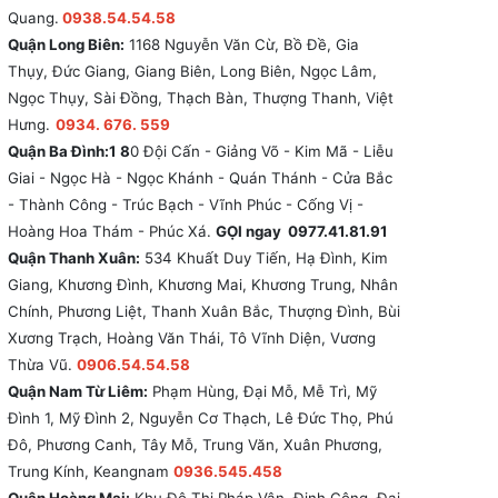
Quang.
0938.54.54.58
Quận Long Biên:
1168 Nguyễn Văn Cừ, Bồ Đề, Gia
Thụy, Đức Giang, Giang Biên, Long Biên, Ngọc Lâm,
Ngọc Thụy, Sài Đồng, Thạch Bàn, Thượng Thanh, Việt
Hưng.
0934. 676. 559
Quận Ba Đình:1 8
0 Đội Cấn - Giảng Võ - Kim Mã - Liễu
Giai - Ngọc Hà - Ngọc Khánh - Quán Thánh - Cửa Bắc
- Thành Công - Trúc Bạch - Vĩnh Phúc - Cống Vị -
Hoàng Hoa Thám - Phúc Xá.
GỌI ngay 0977.41.81.91
Quận Thanh Xuân:
534 Khuất Duy Tiến, Hạ Đình, Kim
Giang, Khương Đình, Khương Mai, Khương Trung, Nhân
Chính, Phương Liệt, Thanh Xuân Bắc, Thượng Đình, Bùi
Xương Trạch, Hoàng Văn Thái, Tô Vĩnh Diện, Vương
Thừa Vũ.
0906.54.54.58
Quận Nam Từ Liêm:
Phạm Hùng, Đại Mỗ, Mễ Trì, Mỹ
Đình 1, Mỹ Đình 2, Nguyễn Cơ Thạch, Lê Đức Thọ, Phú
Đô, Phương Canh, Tây Mỗ, Trung Văn, Xuân Phương,
Trung Kính, Keangnam
0936.545.458