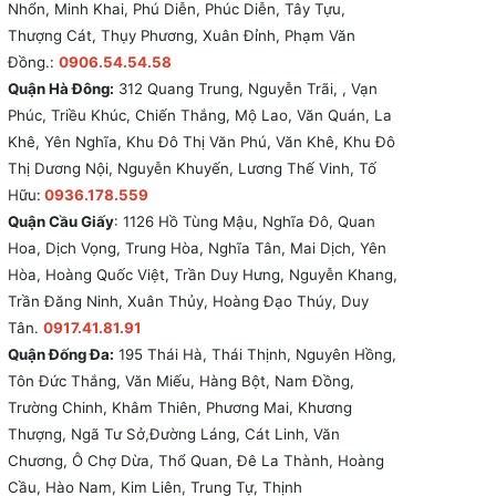
Nhổn, Minh Khai, Phú Diễn, Phúc Diễn, Tây Tựu,
Thượng Cát, Thụy Phương, Xuân Đỉnh, Phạm Văn
Đồng.:
0906.54.54.58
Quận Hà Đông:
312 Quang Trung, Nguyễn Trãi, , Vạn
Phúc, Triều Khúc, Chiến Thắng, Mộ Lao, Văn Quán, La
Khê, Yên Nghĩa, Khu Đô Thị Văn Phú, Văn Khê, Khu Đô
Thị Dương Nội, Nguyễn Khuyến, Lương Thế Vinh, Tố
Hữu:
0936.178.559
Quận Cầu Giấy
: 1126 Hồ Tùng Mậu, Nghĩa Đô, Quan
Hoa, Dịch Vọng, Trung Hòa, Nghĩa Tân, Mai Dịch, Yên
Hòa, Hoàng Quốc Việt, Trần Duy Hưng, Nguyễn Khang,
Trần Đăng Ninh, Xuân Thủy, Hoàng Đạo Thúy, Duy
Tân.
0917.41.81.91
Quận Đống Đa:
195 Thái Hà, Thái Thịnh, Nguyên Hồng,
Tôn Đức Thắng, Văn Miếu, Hàng Bột, Nam Đồng,
Trường Chinh, Khâm Thiên, Phương Mai, Khương
Thượng, Ngã Tư Sở,Đường Láng, Cát Linh, Văn
Chương, Ô Chợ Dừa, Thổ Quan, Đê La Thành, Hoàng
Cầu, Hào Nam, Kim Liên, Trung Tự, Thịnh