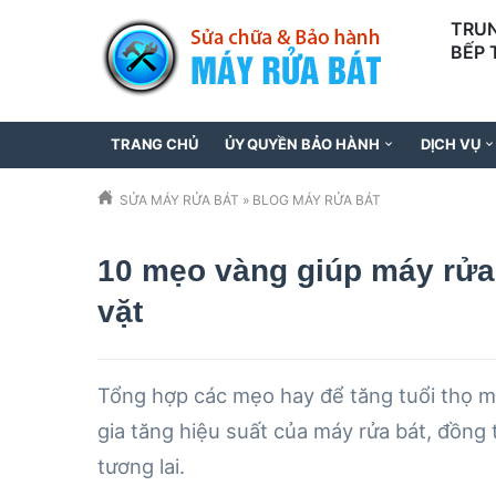
TRUN
BẾP 
097
TRANG CHỦ
ỦY QUYỀN BẢO HÀNH
DỊCH VỤ
SỬA MÁY RỬA BÁT
»
BLOG MÁY RỬA BÁT
10 mẹo vàng giúp máy rửa 
vặt
Tổng hợp các mẹo hay để tăng tuổi thọ m
gia tăng hiệu suất của máy rửa bát, đồng 
tương lai.