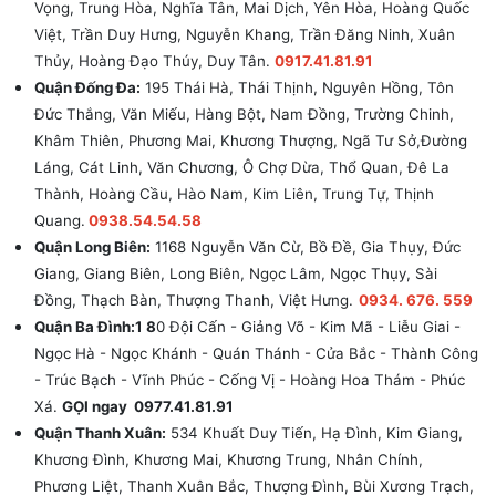
Vọng, Trung Hòa, Nghĩa Tân, Mai Dịch, Yên Hòa, Hoàng Quốc
Việt, Trần Duy Hưng, Nguyễn Khang, Trần Đăng Ninh, Xuân
Thủy, Hoàng Đạo Thúy, Duy Tân.
0917.41.81.91
Quận Đống Đa:
195 Thái Hà, Thái Thịnh, Nguyên Hồng, Tôn
Đức Thắng, Văn Miếu, Hàng Bột, Nam Đồng, Trường Chinh,
Khâm Thiên, Phương Mai, Khương Thượng, Ngã Tư Sở,Đường
Láng, Cát Linh, Văn Chương, Ô Chợ Dừa, Thổ Quan, Đê La
Thành, Hoàng Cầu, Hào Nam, Kim Liên, Trung Tự, Thịnh
Quang.
0938.54.54.58
Quận Long Biên:
1168 Nguyễn Văn Cừ, Bồ Đề, Gia Thụy, Đức
Giang, Giang Biên, Long Biên, Ngọc Lâm, Ngọc Thụy, Sài
Đồng, Thạch Bàn, Thượng Thanh, Việt Hưng.
0934. 676. 559
Quận Ba Đình:1 8
0 Đội Cấn - Giảng Võ - Kim Mã - Liễu Giai -
Ngọc Hà - Ngọc Khánh - Quán Thánh - Cửa Bắc - Thành Công
- Trúc Bạch - Vĩnh Phúc - Cống Vị - Hoàng Hoa Thám - Phúc
Xá.
GỌI ngay 0977.41.81.91
Quận Thanh Xuân:
534 Khuất Duy Tiến, Hạ Đình, Kim Giang,
Khương Đình, Khương Mai, Khương Trung, Nhân Chính,
Phương Liệt, Thanh Xuân Bắc, Thượng Đình, Bùi Xương Trạch,