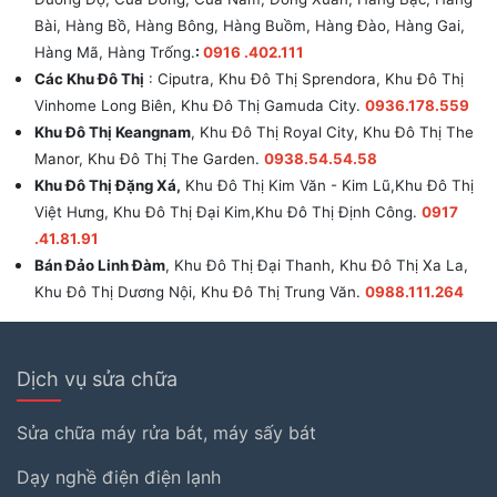
Bài, Hàng Bồ, Hàng Bông, Hàng Buồm, Hàng Đào, Hàng Gai,
Hàng Mã, Hàng Trống.
:
0916 .402.111
Các Khu Đô Thị
: Ciputra, Khu Đô Thị Sprendora, Khu Đô Thị
Vinhome Long Biên, Khu Đô Thị Gamuda City.
0936.178.559
Khu Đô Thị Keangnam
, Khu Đô Thị Royal City, Khu Đô Thị The
Manor, Khu Đô Thị The Garden.
0938.54.54.58
Khu Đô Thị Đặng Xá,
Khu Đô Thị Kim Văn - Kim Lũ,Khu Đô Thị
Việt Hưng, Khu Đô Thị Đại Kim,Khu Đô Thị Định Công.
0917
.41.81.91
Bán Đảo Linh Đàm
, Khu Đô Thị Đại Thanh, Khu Đô Thị Xa La,
Khu Đô Thị Dương Nội, Khu Đô Thị Trung Văn.
0988.111.264
Dịch vụ sửa chữa
Sửa chữa máy rửa bát, máy sấy bát
Dạy nghề điện điện lạnh