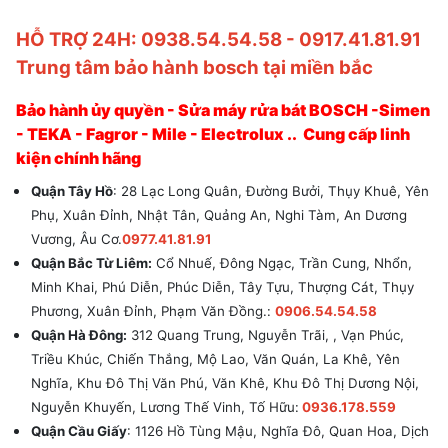
HỖ TRỢ 24H: 0938.54.54.58 - 0917.41.81.91
Trung tâm bảo hành bosch tại miền bắc
Bảo hành ủy quyền - Sửa máy rửa bát BOSCH -Simen
- TEKA - Fagror - Mile - Electrolux .. Cung cấp linh
kiện chính hãng
Quận Tây Hồ
: 28 Lạc Long Quân, Đường Bưởi, Thụy Khuê, Yên
Phụ, Xuân Đỉnh, Nhật Tân, Quảng An, Nghi Tàm, An Dương
Vương, Âu Cơ.
0977.41.81.91
Quận Bắc Từ Liêm:
Cổ Nhuế, Đông Ngạc, Trần Cung, Nhổn,
Minh Khai, Phú Diễn, Phúc Diễn, Tây Tựu, Thượng Cát, Thụy
Phương, Xuân Đỉnh, Phạm Văn Đồng.:
0906.54.54.58
Quận Hà Đông:
312 Quang Trung, Nguyễn Trãi, , Vạn Phúc,
Triều Khúc, Chiến Thắng, Mộ Lao, Văn Quán, La Khê, Yên
Nghĩa, Khu Đô Thị Văn Phú, Văn Khê, Khu Đô Thị Dương Nội,
Nguyễn Khuyến, Lương Thế Vinh, Tố Hữu:
0936.178.559
Quận Cầu Giấy
: 1126 Hồ Tùng Mậu, Nghĩa Đô, Quan Hoa, Dịch