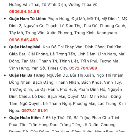
Hoàng Văn Thái, Tô Vĩnh Diện, Vương Thừa Vũ.
0906.54.54.58
Quận Nam Từ Liêm:
Phạm Hùng, Đại Mỗ, Mễ Trì, Mỹ Đình 1, Mỹ
Đình 2, Nguyễn Cơ Thạch, Lê Đức Thọ, Phú Đô, Phương Canh,
Tây Mỗ, Trung Văn, Xuân Phương, Trung Kính, Keangnam
0936.545.458
Quận Hoàng Mai:
Khu Đô Thị Pháp Vân, Định Công, Đại Kim,
Giáp Bát, Giải Phóng, Lê Trọng Tấn, Linh Đàm, Lĩnh Nam, Mai
Động, Tân Mai, Thanh Trì, Thịnh Liệt, Trần Phú, Tương Mai,
Vĩnh Hưng, Yên Sở, Times City.
0972.704.989
Quận Hai Bà Trưng:
Nguyễn Du, Bùi Thị Xuân, Ngô Thì Nhậm,
Đồng Nhân, Bạch Đằng, Thanh Nhàn, Bách Khoa, Vĩnh Tuy,
Trương Định, Lê Đại Hành, Phố Huế, Phạm Đình Hổ, Nguyễn
Đình Chiểu, Lò Đúc, Bạch Mai, Quỳnh Mai, Minh Khai, Đồng
Tâm, Ngõ Quỳnh, Lê Thanh Nghị, Phương Mai, Lạc Trung, Kim
Ngưu.
0977.41.81.91
Quận Hoàn Kiếm :1
65 Lý Thái Tổ, Bà Triệu, Phan Chu Trinh,
Phúc Tân, Trần Hưng Đạo, Tràng Tiền, Lê Duẩn, Chương
Dương Độ, Cửa Đông, Cửa Nam, Đồng Xuân, Hàng Bạc, Hàng