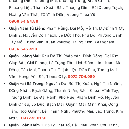
Khương Đình, Khương Mai, Khương Trung, Nhân Chính,
Phương Liệt, Thanh Xuân Bắc, Thượng Đình, Bùi Xương Trạch,
Hoàng Văn Thái, Tô Vĩnh Diện, Vương Thừa Vũ.
0906.54.54.58
Quận Nam Từ Liêm:
Phạm Hùng, Đại Mỗ, Mễ Trì, Mỹ Đình 1, Mỹ
Đình 2, Nguyễn Cơ Thạch, Lê Đức Thọ, Phú Đô, Phương Canh,
Tây Mỗ, Trung Văn, Xuân Phương, Trung Kính, Keangnam
0936.545.458
Quận Hoàng Mai:
Khu Đô Thị Pháp Vân, Định Công, Đại Kim,
Giáp Bát, Giải Phóng, Lê Trọng Tấn, Linh Đàm, Lĩnh Nam, Mai
Động, Tân Mai, Thanh Trì, Thịnh Liệt, Trần Phú, Tương Mai,
Vĩnh Hưng, Yên Sở, Times City.
0972.704.989
Quận Hai Bà Trưng:
Nguyễn Du, Bùi Thị Xuân, Ngô Thì Nhậm,
Đồng Nhân, Bạch Đằng, Thanh Nhàn, Bách Khoa, Vĩnh Tuy,
Trương Định, Lê Đại Hành, Phố Huế, Phạm Đình Hổ, Nguyễn
Đình Chiểu, Lò Đúc, Bạch Mai, Quỳnh Mai, Minh Khai, Đồng
Tâm, Ngõ Quỳnh, Lê Thanh Nghị, Phương Mai, Lạc Trung, Kim
Ngưu.
0977.41.81.91
Quận Hoàn Kiếm :1
65 Lý Thái Tổ, Bà Triệu, Phan Chu Trinh,