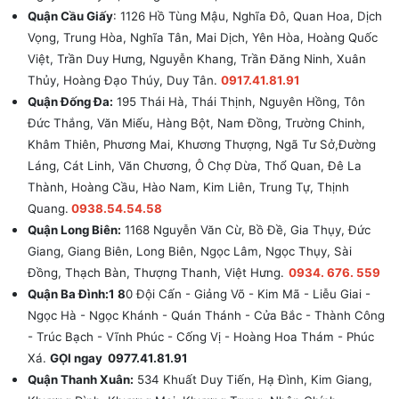
Quận Cầu Giấy
: 1126 Hồ Tùng Mậu, Nghĩa Đô, Quan Hoa, Dịch
Vọng, Trung Hòa, Nghĩa Tân, Mai Dịch, Yên Hòa, Hoàng Quốc
Việt, Trần Duy Hưng, Nguyễn Khang, Trần Đăng Ninh, Xuân
Thủy, Hoàng Đạo Thúy, Duy Tân.
0917.41.81.91
Quận Đống Đa:
195 Thái Hà, Thái Thịnh, Nguyên Hồng, Tôn
Đức Thắng, Văn Miếu, Hàng Bột, Nam Đồng, Trường Chinh,
Khâm Thiên, Phương Mai, Khương Thượng, Ngã Tư Sở,Đường
Láng, Cát Linh, Văn Chương, Ô Chợ Dừa, Thổ Quan, Đê La
Thành, Hoàng Cầu, Hào Nam, Kim Liên, Trung Tự, Thịnh
Quang.
0938.54.54.58
Quận Long Biên:
1168 Nguyễn Văn Cừ, Bồ Đề, Gia Thụy, Đức
Giang, Giang Biên, Long Biên, Ngọc Lâm, Ngọc Thụy, Sài
Đồng, Thạch Bàn, Thượng Thanh, Việt Hưng.
0934. 676. 559
Quận Ba Đình:1 8
0 Đội Cấn - Giảng Võ - Kim Mã - Liễu Giai -
Ngọc Hà - Ngọc Khánh - Quán Thánh - Cửa Bắc - Thành Công
- Trúc Bạch - Vĩnh Phúc - Cống Vị - Hoàng Hoa Thám - Phúc
Xá.
GỌI ngay 0977.41.81.91
Quận Thanh Xuân:
534 Khuất Duy Tiến, Hạ Đình, Kim Giang,