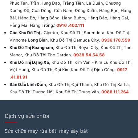
Phúc Tân, Trần Hưng Đạo, Tràng Tiền, Lê Duẩn, Chương
Dương Độ, Cửa Đông, Cửa Nam, Đồng Xuân, Hàng Bạc, Hàng
Bài, Hàng Bồ, Hàng Bông, Hàng Buồm, Hàng Đào, Hàng Gai,
Hàng Mã, Hàng Trống.
:
0916 .402.111
Các Khu Đô Thị
: Ciputra, Khu Đô Thị Sprendora, Khu Đô Thị
Vinhome Long Biên, Khu Đô Thị Gamuda City.
0936.178.559
Khu Đô Thị Keangnam
, Khu Đô Thị Royal City, Khu Đô Thị The
Manor, Khu Đô Thị The Garden.
0938.54.54.58
Khu Đô Thị Đặng Xá,
Khu Đô Thị Kim Văn - Kim Lũ,Khu Đô Thị
Việt Hưng, Khu Đô Thị Đại Kim,Khu Đô Thị Định Công.
0917
.41.81.91
Bán Đảo Linh Đàm
, Khu Đô Thị Đại Thanh, Khu Đô Thị Xa La,
Khu Đô Thị Dương Nội, Khu Đô Thị Trung Văn.
0988.111.264
Dịch vụ sửa chữa
Sửa chữa máy rửa bát, máy sấy bát