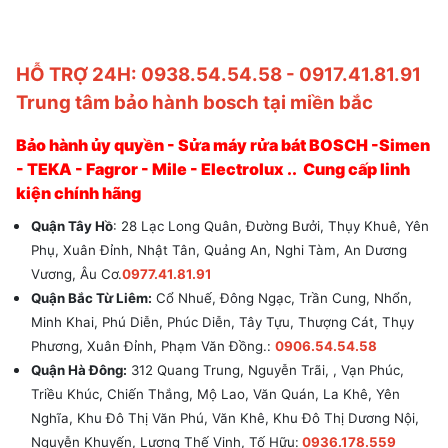
Âu, Á, Nhật Bản hàng
xách tay
HỖ TRỢ 24H: 0938.54.54.58 - 0917.41.81.91
Trung tâm bảo hành bosch tại miền bắc
Bảo hành ủy quyền - Sửa máy rửa bát BOSCH -Simen
- TEKA - Fagror - Mile - Electrolux .. Cung cấp linh
kiện chính hãng
Quận Tây Hồ
: 28 Lạc Long Quân, Đường Bưởi, Thụy Khuê, Yên
Phụ, Xuân Đỉnh, Nhật Tân, Quảng An, Nghi Tàm, An Dương
Vương, Âu Cơ.
0977.41.81.91
Quận Bắc Từ Liêm:
Cổ Nhuế, Đông Ngạc, Trần Cung, Nhổn,
Minh Khai, Phú Diễn, Phúc Diễn, Tây Tựu, Thượng Cát, Thụy
Phương, Xuân Đỉnh, Phạm Văn Đồng.:
0906.54.54.58
Quận Hà Đông:
312 Quang Trung, Nguyễn Trãi, , Vạn Phúc,
Triều Khúc, Chiến Thắng, Mộ Lao, Văn Quán, La Khê, Yên
Nghĩa, Khu Đô Thị Văn Phú, Văn Khê, Khu Đô Thị Dương Nội,
Nguyễn Khuyến, Lương Thế Vinh, Tố Hữu:
0936.178.559