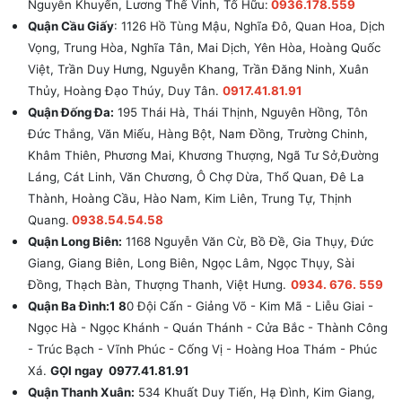
Nguyễn Khuyến, Lương Thế Vinh, Tố Hữu:
0936.178.559
Quận Cầu Giấy
: 1126 Hồ Tùng Mậu, Nghĩa Đô, Quan Hoa, Dịch
Vọng, Trung Hòa, Nghĩa Tân, Mai Dịch, Yên Hòa, Hoàng Quốc
Việt, Trần Duy Hưng, Nguyễn Khang, Trần Đăng Ninh, Xuân
Thủy, Hoàng Đạo Thúy, Duy Tân.
0917.41.81.91
Quận Đống Đa:
195 Thái Hà, Thái Thịnh, Nguyên Hồng, Tôn
Đức Thắng, Văn Miếu, Hàng Bột, Nam Đồng, Trường Chinh,
Khâm Thiên, Phương Mai, Khương Thượng, Ngã Tư Sở,Đường
Láng, Cát Linh, Văn Chương, Ô Chợ Dừa, Thổ Quan, Đê La
Thành, Hoàng Cầu, Hào Nam, Kim Liên, Trung Tự, Thịnh
Quang.
0938.54.54.58
Quận Long Biên:
1168 Nguyễn Văn Cừ, Bồ Đề, Gia Thụy, Đức
Giang, Giang Biên, Long Biên, Ngọc Lâm, Ngọc Thụy, Sài
Đồng, Thạch Bàn, Thượng Thanh, Việt Hưng.
0934. 676. 559
Quận Ba Đình:1 8
0 Đội Cấn - Giảng Võ - Kim Mã - Liễu Giai -
Ngọc Hà - Ngọc Khánh - Quán Thánh - Cửa Bắc - Thành Công
- Trúc Bạch - Vĩnh Phúc - Cống Vị - Hoàng Hoa Thám - Phúc
Xá.
GỌI ngay 0977.41.81.91
Quận Thanh Xuân:
534 Khuất Duy Tiến, Hạ Đình, Kim Giang,