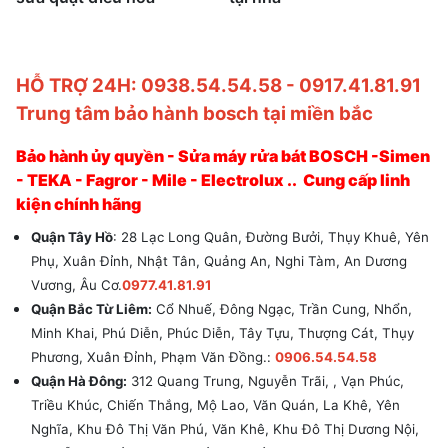
HỖ TRỢ 24H: 0938.54.54.58 - 0917.41.81.91
Trung tâm bảo hành bosch tại miền bắc
Bảo hành ủy quyền - Sửa máy rửa bát BOSCH -Simen
- TEKA - Fagror - Mile - Electrolux .. Cung cấp linh
kiện chính hãng
Quận Tây Hồ
: 28 Lạc Long Quân, Đường Bưởi, Thụy Khuê, Yên
Phụ, Xuân Đỉnh, Nhật Tân, Quảng An, Nghi Tàm, An Dương
Vương, Âu Cơ.
0977.41.81.91
Quận Bắc Từ Liêm:
Cổ Nhuế, Đông Ngạc, Trần Cung, Nhổn,
Minh Khai, Phú Diễn, Phúc Diễn, Tây Tựu, Thượng Cát, Thụy
Phương, Xuân Đỉnh, Phạm Văn Đồng.:
0906.54.54.58
Quận Hà Đông:
312 Quang Trung, Nguyễn Trãi, , Vạn Phúc,
Triều Khúc, Chiến Thắng, Mộ Lao, Văn Quán, La Khê, Yên
Nghĩa, Khu Đô Thị Văn Phú, Văn Khê, Khu Đô Thị Dương Nội,