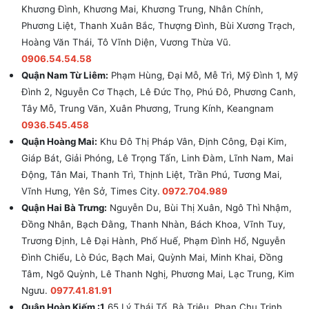
Khương Đình, Khương Mai, Khương Trung, Nhân Chính,
Phương Liệt, Thanh Xuân Bắc, Thượng Đình, Bùi Xương Trạch,
Hoàng Văn Thái, Tô Vĩnh Diện, Vương Thừa Vũ.
0906.54.54.58
Quận Nam Từ Liêm:
Phạm Hùng, Đại Mỗ, Mễ Trì, Mỹ Đình 1, Mỹ
Đình 2, Nguyễn Cơ Thạch, Lê Đức Thọ, Phú Đô, Phương Canh,
Tây Mỗ, Trung Văn, Xuân Phương, Trung Kính, Keangnam
0936.545.458
Quận Hoàng Mai:
Khu Đô Thị Pháp Vân, Định Công, Đại Kim,
Giáp Bát, Giải Phóng, Lê Trọng Tấn, Linh Đàm, Lĩnh Nam, Mai
Động, Tân Mai, Thanh Trì, Thịnh Liệt, Trần Phú, Tương Mai,
Vĩnh Hưng, Yên Sở, Times City.
0972.704.989
Quận Hai Bà Trưng:
Nguyễn Du, Bùi Thị Xuân, Ngô Thì Nhậm,
Đồng Nhân, Bạch Đằng, Thanh Nhàn, Bách Khoa, Vĩnh Tuy,
Trương Định, Lê Đại Hành, Phố Huế, Phạm Đình Hổ, Nguyễn
Đình Chiểu, Lò Đúc, Bạch Mai, Quỳnh Mai, Minh Khai, Đồng
Tâm, Ngõ Quỳnh, Lê Thanh Nghị, Phương Mai, Lạc Trung, Kim
Ngưu.
0977.41.81.91
Quận Hoàn Kiếm :1
65 Lý Thái Tổ, Bà Triệu, Phan Chu Trinh,