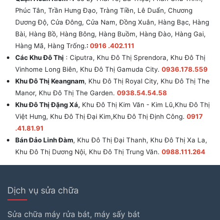
Phúc Tân, Trần Hưng Đạo, Tràng Tiền, Lê Duẩn, Chương
Dương Độ, Cửa Đông, Cửa Nam, Đồng Xuân, Hàng Bạc, Hàng
Bài, Hàng Bồ, Hàng Bông, Hàng Buồm, Hàng Đào, Hàng Gai,
Hàng Mã, Hàng Trống.
:
0916 .402.111
Các Khu Đô Thị
: Ciputra, Khu Đô Thị Sprendora, Khu Đô Thị
Vinhome Long Biên, Khu Đô Thị Gamuda City.
0936.178.559
Khu Đô Thị Keangnam
, Khu Đô Thị Royal City, Khu Đô Thị The
Manor, Khu Đô Thị The Garden.
0938.54.54.58
Khu Đô Thị Đặng Xá,
Khu Đô Thị Kim Văn - Kim Lũ,Khu Đô Thị
Việt Hưng, Khu Đô Thị Đại Kim,Khu Đô Thị Định Công.
0917
.41.81.91
Bán Đảo Linh Đàm
, Khu Đô Thị Đại Thanh, Khu Đô Thị Xa La,
Khu Đô Thị Dương Nội, Khu Đô Thị Trung Văn.
0988.111.264
Dịch vụ sửa chữa
Sửa chữa máy rửa bát, máy sấy bát