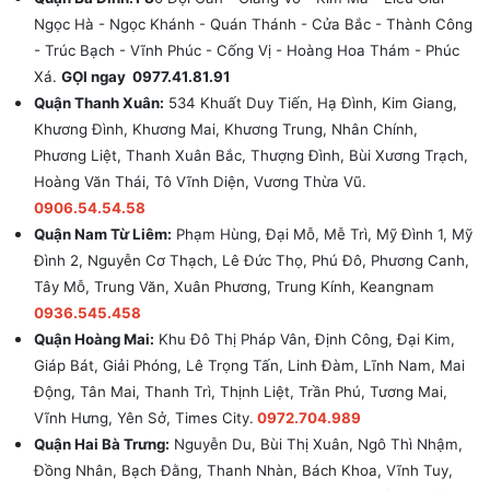
Ngọc Hà - Ngọc Khánh - Quán Thánh - Cửa Bắc - Thành Công
- Trúc Bạch - Vĩnh Phúc - Cống Vị - Hoàng Hoa Thám - Phúc
Xá.
GỌI ngay 0977.41.81.91
Quận Thanh Xuân:
534 Khuất Duy Tiến, Hạ Đình, Kim Giang,
Khương Đình, Khương Mai, Khương Trung, Nhân Chính,
Phương Liệt, Thanh Xuân Bắc, Thượng Đình, Bùi Xương Trạch,
Hoàng Văn Thái, Tô Vĩnh Diện, Vương Thừa Vũ.
0906.54.54.58
Quận Nam Từ Liêm:
Phạm Hùng, Đại Mỗ, Mễ Trì, Mỹ Đình 1, Mỹ
Đình 2, Nguyễn Cơ Thạch, Lê Đức Thọ, Phú Đô, Phương Canh,
Tây Mỗ, Trung Văn, Xuân Phương, Trung Kính, Keangnam
0936.545.458
Quận Hoàng Mai:
Khu Đô Thị Pháp Vân, Định Công, Đại Kim,
Giáp Bát, Giải Phóng, Lê Trọng Tấn, Linh Đàm, Lĩnh Nam, Mai
Động, Tân Mai, Thanh Trì, Thịnh Liệt, Trần Phú, Tương Mai,
Vĩnh Hưng, Yên Sở, Times City.
0972.704.989
Quận Hai Bà Trưng:
Nguyễn Du, Bùi Thị Xuân, Ngô Thì Nhậm,
Đồng Nhân, Bạch Đằng, Thanh Nhàn, Bách Khoa, Vĩnh Tuy,