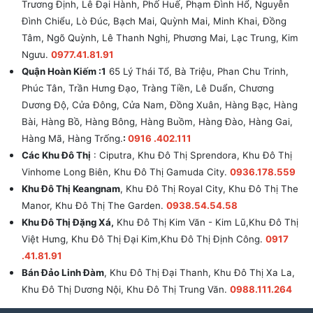
Trương Định, Lê Đại Hành, Phố Huế, Phạm Đình Hổ, Nguyễn
Đình Chiểu, Lò Đúc, Bạch Mai, Quỳnh Mai, Minh Khai, Đồng
Tâm, Ngõ Quỳnh, Lê Thanh Nghị, Phương Mai, Lạc Trung, Kim
Ngưu.
0977.41.81.91
Quận Hoàn Kiếm :1
65 Lý Thái Tổ, Bà Triệu, Phan Chu Trinh,
Phúc Tân, Trần Hưng Đạo, Tràng Tiền, Lê Duẩn, Chương
Dương Độ, Cửa Đông, Cửa Nam, Đồng Xuân, Hàng Bạc, Hàng
Bài, Hàng Bồ, Hàng Bông, Hàng Buồm, Hàng Đào, Hàng Gai,
Hàng Mã, Hàng Trống.
:
0916 .402.111
Các Khu Đô Thị
: Ciputra, Khu Đô Thị Sprendora, Khu Đô Thị
Vinhome Long Biên, Khu Đô Thị Gamuda City.
0936.178.559
Khu Đô Thị Keangnam
, Khu Đô Thị Royal City, Khu Đô Thị The
Manor, Khu Đô Thị The Garden.
0938.54.54.58
Khu Đô Thị Đặng Xá,
Khu Đô Thị Kim Văn - Kim Lũ,Khu Đô Thị
Việt Hưng, Khu Đô Thị Đại Kim,Khu Đô Thị Định Công.
0917
.41.81.91
Bán Đảo Linh Đàm
, Khu Đô Thị Đại Thanh, Khu Đô Thị Xa La,
Khu Đô Thị Dương Nội, Khu Đô Thị Trung Văn.
0988.111.264