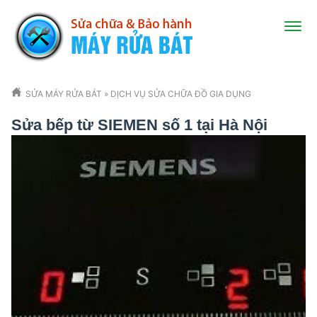
SỬA MÁY RỬA BÁT
»
DỊCH VỤ SỬA CHỮA ĐỒ GIA DỤNG
Sửa bếp từ SIEMEN số 1 tại Hà Nội