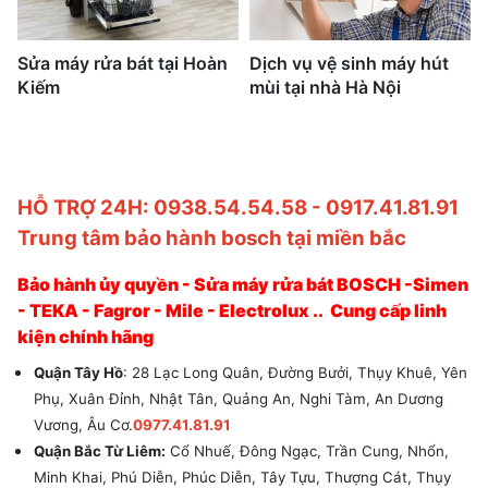
Sửa máy rửa bát tại Hoàn
Dịch vụ vệ sinh máy hút
Kiếm
mùi tại nhà Hà Nội
HỖ TRỢ 24H: 0938.54.54.58 - 0917.41.81.91
Trung tâm bảo hành bosch tại miền bắc
Bảo hành ủy quyền - Sửa máy rửa bát BOSCH -Simen
- TEKA - Fagror - Mile - Electrolux .. Cung cấp linh
kiện chính hãng
Quận Tây Hồ
: 28 Lạc Long Quân, Đường Bưởi, Thụy Khuê, Yên
Phụ, Xuân Đỉnh, Nhật Tân, Quảng An, Nghi Tàm, An Dương
Vương, Âu Cơ.
0977.41.81.91
Quận Bắc Từ Liêm:
Cổ Nhuế, Đông Ngạc, Trần Cung, Nhổn,
Minh Khai, Phú Diễn, Phúc Diễn, Tây Tựu, Thượng Cát, Thụy