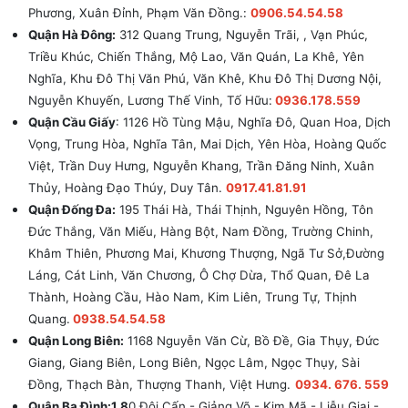
Phương, Xuân Đỉnh, Phạm Văn Đồng.:
0906.54.54.58
Quận Hà Đông:
312 Quang Trung, Nguyễn Trãi, , Vạn Phúc,
Triều Khúc, Chiến Thắng, Mộ Lao, Văn Quán, La Khê, Yên
Nghĩa, Khu Đô Thị Văn Phú, Văn Khê, Khu Đô Thị Dương Nội,
Nguyễn Khuyến, Lương Thế Vinh, Tố Hữu:
0936.178.559
Quận Cầu Giấy
: 1126 Hồ Tùng Mậu, Nghĩa Đô, Quan Hoa, Dịch
Vọng, Trung Hòa, Nghĩa Tân, Mai Dịch, Yên Hòa, Hoàng Quốc
Việt, Trần Duy Hưng, Nguyễn Khang, Trần Đăng Ninh, Xuân
Thủy, Hoàng Đạo Thúy, Duy Tân.
0917.41.81.91
Quận Đống Đa:
195 Thái Hà, Thái Thịnh, Nguyên Hồng, Tôn
Đức Thắng, Văn Miếu, Hàng Bột, Nam Đồng, Trường Chinh,
Khâm Thiên, Phương Mai, Khương Thượng, Ngã Tư Sở,Đường
Láng, Cát Linh, Văn Chương, Ô Chợ Dừa, Thổ Quan, Đê La
Thành, Hoàng Cầu, Hào Nam, Kim Liên, Trung Tự, Thịnh
Quang.
0938.54.54.58
Quận Long Biên:
1168 Nguyễn Văn Cừ, Bồ Đề, Gia Thụy, Đức
Giang, Giang Biên, Long Biên, Ngọc Lâm, Ngọc Thụy, Sài
Đồng, Thạch Bàn, Thượng Thanh, Việt Hưng.
0934. 676. 559
Quận Ba Đình:1 8
0 Đội Cấn - Giảng Võ - Kim Mã - Liễu Giai -