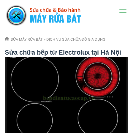
SỬA MÁY RỬA BÁT
»
DỊCH VỤ SỬA CHỮA ĐỒ GIA DỤNG
Sửa chữa bếp từ Electrolux tại Hà Nội