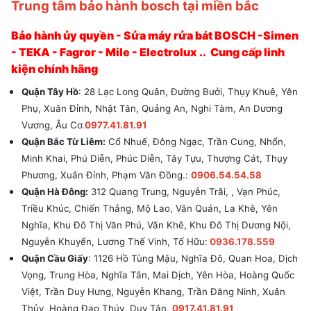
Trung tâm bảo hành bosch tại miền bắc
Bảo hành ủy quyền - Sửa máy rửa bát BOSCH -Simen
- TEKA - Fagror - Mile - Electrolux .. Cung cấp linh
kiện chính hãng
Quận Tây Hồ
: 28 Lạc Long Quân, Đường Bưởi, Thụy Khuê, Yên
Phụ, Xuân Đỉnh, Nhật Tân, Quảng An, Nghi Tàm, An Dương
Vương, Âu Cơ.
0977.41.81.91
Quận Bắc Từ Liêm:
Cổ Nhuế, Đông Ngạc, Trần Cung, Nhổn,
Minh Khai, Phú Diễn, Phúc Diễn, Tây Tựu, Thượng Cát, Thụy
Phương, Xuân Đỉnh, Phạm Văn Đồng.:
0906.54.54.58
Quận Hà Đông:
312 Quang Trung, Nguyễn Trãi, , Vạn Phúc,
Triều Khúc, Chiến Thắng, Mộ Lao, Văn Quán, La Khê, Yên
Nghĩa, Khu Đô Thị Văn Phú, Văn Khê, Khu Đô Thị Dương Nội,
Nguyễn Khuyến, Lương Thế Vinh, Tố Hữu:
0936.178.559
Quận Cầu Giấy
: 1126 Hồ Tùng Mậu, Nghĩa Đô, Quan Hoa, Dịch
Vọng, Trung Hòa, Nghĩa Tân, Mai Dịch, Yên Hòa, Hoàng Quốc
Việt, Trần Duy Hưng, Nguyễn Khang, Trần Đăng Ninh, Xuân
Thủy, Hoàng Đạo Thúy, Duy Tân.
0917.41.81.91