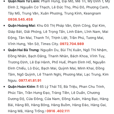
Quận Nam Từ Liêm:
Phạm Hùng, Đại Mỗ, Mễ Trì, Mỹ Đình 1, Mỹ
Đình 2, Nguyễn Cơ Thạch, Lê Đức Thọ, Phú Đô, Phương Canh,
Tây Mỗ, Trung Văn, Xuân Phương, Trung Kính, Keangnam
0936.545.458
Quận Hoàng Mai:
Khu Đô Thị Pháp Vân, Định Công, Đại Kim,
Giáp Bát, Giải Phóng, Lê Trọng Tấn, Linh Đàm, Lĩnh Nam, Mai
Động, Tân Mai, Thanh Trì, Thịnh Liệt, Trần Phú, Tương Mai,
Vĩnh Hưng, Yên Sở, Times City.
0972.704.989
Quận Hai Bà Trưng:
Nguyễn Du, Bùi Thị Xuân, Ngô Thì Nhậm,
Đồng Nhân, Bạch Đằng, Thanh Nhàn, Bách Khoa, Vĩnh Tuy,
Trương Định, Lê Đại Hành, Phố Huế, Phạm Đình Hổ, Nguyễn
Đình Chiểu, Lò Đúc, Bạch Mai, Quỳnh Mai, Minh Khai, Đồng
Tâm, Ngõ Quỳnh, Lê Thanh Nghị, Phương Mai, Lạc Trung, Kim
Ngưu.
0977.41.81.91
Quận Hoàn Kiếm :1
65 Lý Thái Tổ, Bà Triệu, Phan Chu Trinh,
Phúc Tân, Trần Hưng Đạo, Tràng Tiền, Lê Duẩn, Chương
Dương Độ, Cửa Đông, Cửa Nam, Đồng Xuân, Hàng Bạc, Hàng
Bài, Hàng Bồ, Hàng Bông, Hàng Buồm, Hàng Đào, Hàng Gai,
Hàng Mã, Hàng Trống.
:
0916 .402.111