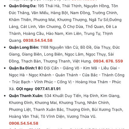
Quận Đống Đa:
195 Thái Hà, Thái Thịnh, Nguyên Hồng, Tôn
Đức Thắng, Văn Miếu, Hàng Bột, Nam Đồng, Trường Chinh,
Khâm Thiên, Phương Mai, Khương Thượng, Ngã Tư Sở,Đường
Láng, Cát Linh, Văn Chương, Ô Chợ Dừa, Thổ Quan, Đê La
Thành, Hoàng Cầu, Hào Nam, Kim Liên, Trung Tự, Thịnh
Quang.
0938.54.54.58
Quận Long Biên:
1168 Nguyễn Văn Cừ, Bồ Đề, Gia Thụy, Đức
Giang, Giang Biên, Long Biên, Ngọc Lâm, Ngọc Thụy, Sài
Đồng, Thạch Bàn, Thượng Thanh, Việt Hưng.
0934. 676. 559
Quận Ba Đình:1 8
0 Đội Cấn - Giảng Võ - Kim Mã - Liễu Giai -
Ngọc Hà - Ngọc Khánh - Quán Thánh - Cửa Bắc - Thành Công
- Trúc Bạch - Vĩnh Phúc - Cống Vị - Hoàng Hoa Thám - Phúc
Xá.
GỌI ngay 0977.41.81.91
Quận Thanh Xuân:
534 Khuất Duy Tiến, Hạ Đình, Kim Giang,
Khương Đình, Khương Mai, Khương Trung, Nhân Chính,
Phương Liệt, Thanh Xuân Bắc, Thượng Đình, Bùi Xương Trạch,
Hoàng Văn Thái, Tô Vĩnh Diện, Vương Thừa Vũ.
0906.54.54.58