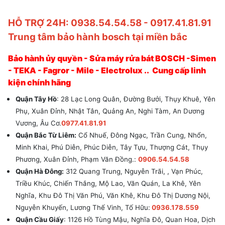
HỖ TRỢ 24H: 0938.54.54.58 - 0917.41.81.91
Trung tâm bảo hành bosch tại miền bắc
Bảo hành ủy quyền - Sửa máy rửa bát BOSCH -Simen
- TEKA - Fagror - Mile - Electrolux .. Cung cấp linh
kiện chính hãng
Quận Tây Hồ
: 28 Lạc Long Quân, Đường Bưởi, Thụy Khuê, Yên
Phụ, Xuân Đỉnh, Nhật Tân, Quảng An, Nghi Tàm, An Dương
Vương, Âu Cơ.
0977.41.81.91
Quận Bắc Từ Liêm:
Cổ Nhuế, Đông Ngạc, Trần Cung, Nhổn,
Minh Khai, Phú Diễn, Phúc Diễn, Tây Tựu, Thượng Cát, Thụy
Phương, Xuân Đỉnh, Phạm Văn Đồng.:
0906.54.54.58
Quận Hà Đông:
312 Quang Trung, Nguyễn Trãi, , Vạn Phúc,
Triều Khúc, Chiến Thắng, Mộ Lao, Văn Quán, La Khê, Yên
Nghĩa, Khu Đô Thị Văn Phú, Văn Khê, Khu Đô Thị Dương Nội,
Nguyễn Khuyến, Lương Thế Vinh, Tố Hữu:
0936.178.559
Quận Cầu Giấy
: 1126 Hồ Tùng Mậu, Nghĩa Đô, Quan Hoa, Dịch