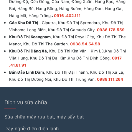
Dương Độ, Cửa Đông, Cửa Nam, Đồng Xuân, Hàng Bạc, Hàng
Bài, Hàng Bồ, Hàng Bông, Hàng Buồm, Hàng Đào, Hàng Gai,
Hàng Mã, Hàng Trống.
:
0916 .402.111
Các Khu Đô Thị
: Ciputra, Khu Đô Thị Sprendora, Khu Đô Thị
Vinhome Long Biên, Khu Đô Thị Gamuda City.
0936.178.559
Khu Đô Thị Keangnam
, Khu Đô Thị Royal City, Khu Đô Thị The
Manor, Khu Đô Thị The Garden.
0938.54.54.58
Khu Đô Thị Đặng Xá,
Khu Đô Thị Kim Văn - Kim Lũ,Khu Đô Thị
Việt Hưng, Khu Đô Thị Đại Kim,Khu Đô Thị Định Công.
0917
.41.81.91
Bán Đảo Linh Đàm
, Khu Đô Thị Đại Thanh, Khu Đô Thị Xa La,
Khu Đô Thị Dương Nội, Khu Đô Thị Trung Văn.
0988.111.264
Dịch vụ sửa chữa
Sửa chữa máy rửa bát, máy sấy bát
Dạy nghề điện điện lạnh