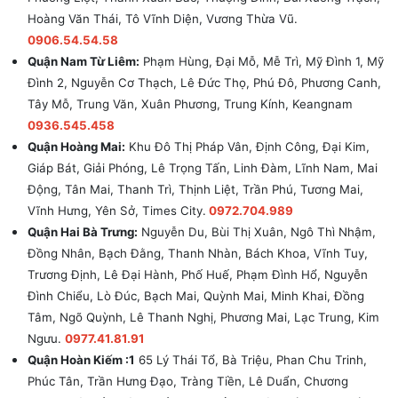
Hoàng Văn Thái, Tô Vĩnh Diện, Vương Thừa Vũ.
0906.54.54.58
Quận Nam Từ Liêm:
Phạm Hùng, Đại Mỗ, Mễ Trì, Mỹ Đình 1, Mỹ
Đình 2, Nguyễn Cơ Thạch, Lê Đức Thọ, Phú Đô, Phương Canh,
Tây Mỗ, Trung Văn, Xuân Phương, Trung Kính, Keangnam
0936.545.458
Quận Hoàng Mai:
Khu Đô Thị Pháp Vân, Định Công, Đại Kim,
Giáp Bát, Giải Phóng, Lê Trọng Tấn, Linh Đàm, Lĩnh Nam, Mai
Động, Tân Mai, Thanh Trì, Thịnh Liệt, Trần Phú, Tương Mai,
Vĩnh Hưng, Yên Sở, Times City.
0972.704.989
Quận Hai Bà Trưng:
Nguyễn Du, Bùi Thị Xuân, Ngô Thì Nhậm,
Đồng Nhân, Bạch Đằng, Thanh Nhàn, Bách Khoa, Vĩnh Tuy,
Trương Định, Lê Đại Hành, Phố Huế, Phạm Đình Hổ, Nguyễn
Đình Chiểu, Lò Đúc, Bạch Mai, Quỳnh Mai, Minh Khai, Đồng
Tâm, Ngõ Quỳnh, Lê Thanh Nghị, Phương Mai, Lạc Trung, Kim
Ngưu.
0977.41.81.91
Quận Hoàn Kiếm :1
65 Lý Thái Tổ, Bà Triệu, Phan Chu Trinh,
Phúc Tân, Trần Hưng Đạo, Tràng Tiền, Lê Duẩn, Chương