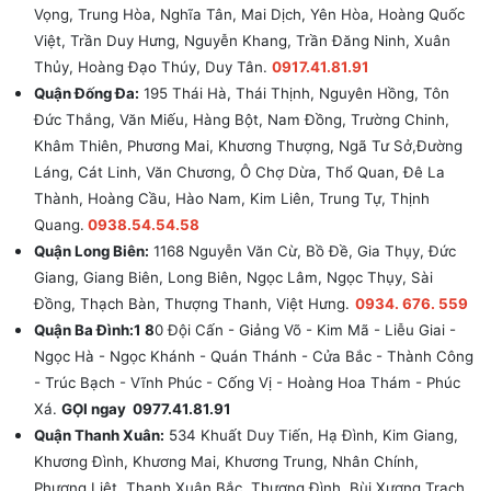
Vọng, Trung Hòa, Nghĩa Tân, Mai Dịch, Yên Hòa, Hoàng Quốc
Việt, Trần Duy Hưng, Nguyễn Khang, Trần Đăng Ninh, Xuân
Thủy, Hoàng Đạo Thúy, Duy Tân.
0917.41.81.91
Quận Đống Đa:
195 Thái Hà, Thái Thịnh, Nguyên Hồng, Tôn
Đức Thắng, Văn Miếu, Hàng Bột, Nam Đồng, Trường Chinh,
Khâm Thiên, Phương Mai, Khương Thượng, Ngã Tư Sở,Đường
Láng, Cát Linh, Văn Chương, Ô Chợ Dừa, Thổ Quan, Đê La
Thành, Hoàng Cầu, Hào Nam, Kim Liên, Trung Tự, Thịnh
Quang.
0938.54.54.58
Quận Long Biên:
1168 Nguyễn Văn Cừ, Bồ Đề, Gia Thụy, Đức
Giang, Giang Biên, Long Biên, Ngọc Lâm, Ngọc Thụy, Sài
Đồng, Thạch Bàn, Thượng Thanh, Việt Hưng.
0934. 676. 559
Quận Ba Đình:1 8
0 Đội Cấn - Giảng Võ - Kim Mã - Liễu Giai -
Ngọc Hà - Ngọc Khánh - Quán Thánh - Cửa Bắc - Thành Công
- Trúc Bạch - Vĩnh Phúc - Cống Vị - Hoàng Hoa Thám - Phúc
Xá.
GỌI ngay 0977.41.81.91
Quận Thanh Xuân:
534 Khuất Duy Tiến, Hạ Đình, Kim Giang,
Khương Đình, Khương Mai, Khương Trung, Nhân Chính,
Phương Liệt, Thanh Xuân Bắc, Thượng Đình, Bùi Xương Trạch,