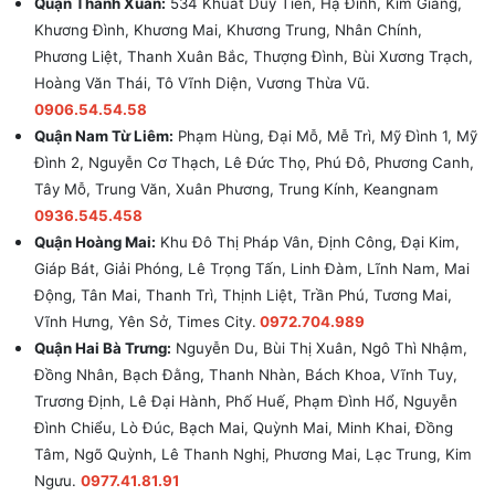
Quận Thanh Xuân:
534 Khuất Duy Tiến, Hạ Đình, Kim Giang,
Khương Đình, Khương Mai, Khương Trung, Nhân Chính,
Phương Liệt, Thanh Xuân Bắc, Thượng Đình, Bùi Xương Trạch,
Hoàng Văn Thái, Tô Vĩnh Diện, Vương Thừa Vũ.
0906.54.54.58
Quận Nam Từ Liêm:
Phạm Hùng, Đại Mỗ, Mễ Trì, Mỹ Đình 1, Mỹ
Đình 2, Nguyễn Cơ Thạch, Lê Đức Thọ, Phú Đô, Phương Canh,
Tây Mỗ, Trung Văn, Xuân Phương, Trung Kính, Keangnam
0936.545.458
Quận Hoàng Mai:
Khu Đô Thị Pháp Vân, Định Công, Đại Kim,
Giáp Bát, Giải Phóng, Lê Trọng Tấn, Linh Đàm, Lĩnh Nam, Mai
Động, Tân Mai, Thanh Trì, Thịnh Liệt, Trần Phú, Tương Mai,
Vĩnh Hưng, Yên Sở, Times City.
0972.704.989
Quận Hai Bà Trưng:
Nguyễn Du, Bùi Thị Xuân, Ngô Thì Nhậm,
Đồng Nhân, Bạch Đằng, Thanh Nhàn, Bách Khoa, Vĩnh Tuy,
Trương Định, Lê Đại Hành, Phố Huế, Phạm Đình Hổ, Nguyễn
Đình Chiểu, Lò Đúc, Bạch Mai, Quỳnh Mai, Minh Khai, Đồng
Tâm, Ngõ Quỳnh, Lê Thanh Nghị, Phương Mai, Lạc Trung, Kim
Ngưu.
0977.41.81.91