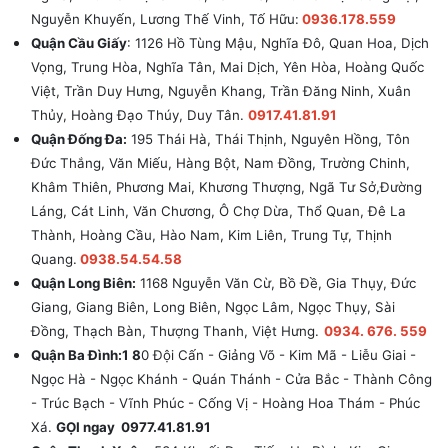
Nguyễn Khuyến, Lương Thế Vinh, Tố Hữu:
0936.178.559
Quận Cầu Giấy
: 1126 Hồ Tùng Mậu, Nghĩa Đô, Quan Hoa, Dịch
Vọng, Trung Hòa, Nghĩa Tân, Mai Dịch, Yên Hòa, Hoàng Quốc
Việt, Trần Duy Hưng, Nguyễn Khang, Trần Đăng Ninh, Xuân
Thủy, Hoàng Đạo Thúy, Duy Tân.
0917.41.81.91
Quận Đống Đa:
195 Thái Hà, Thái Thịnh, Nguyên Hồng, Tôn
Đức Thắng, Văn Miếu, Hàng Bột, Nam Đồng, Trường Chinh,
Khâm Thiên, Phương Mai, Khương Thượng, Ngã Tư Sở,Đường
Láng, Cát Linh, Văn Chương, Ô Chợ Dừa, Thổ Quan, Đê La
Thành, Hoàng Cầu, Hào Nam, Kim Liên, Trung Tự, Thịnh
Quang.
0938.54.54.58
Quận Long Biên:
1168 Nguyễn Văn Cừ, Bồ Đề, Gia Thụy, Đức
Giang, Giang Biên, Long Biên, Ngọc Lâm, Ngọc Thụy, Sài
Đồng, Thạch Bàn, Thượng Thanh, Việt Hưng.
0934. 676. 559
Quận Ba Đình:1 8
0 Đội Cấn - Giảng Võ - Kim Mã - Liễu Giai -
Ngọc Hà - Ngọc Khánh - Quán Thánh - Cửa Bắc - Thành Công
- Trúc Bạch - Vĩnh Phúc - Cống Vị - Hoàng Hoa Thám - Phúc
Xá.
GỌI ngay 0977.41.81.91