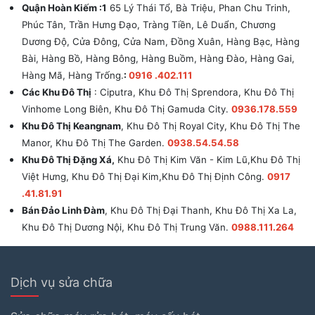
Quận Hoàn Kiếm :1
65 Lý Thái Tổ, Bà Triệu, Phan Chu Trinh,
Phúc Tân, Trần Hưng Đạo, Tràng Tiền, Lê Duẩn, Chương
Dương Độ, Cửa Đông, Cửa Nam, Đồng Xuân, Hàng Bạc, Hàng
Bài, Hàng Bồ, Hàng Bông, Hàng Buồm, Hàng Đào, Hàng Gai,
Hàng Mã, Hàng Trống.
:
0916 .402.111
Các Khu Đô Thị
: Ciputra, Khu Đô Thị Sprendora, Khu Đô Thị
Vinhome Long Biên, Khu Đô Thị Gamuda City.
0936.178.559
Khu Đô Thị Keangnam
, Khu Đô Thị Royal City, Khu Đô Thị The
Manor, Khu Đô Thị The Garden.
0938.54.54.58
Khu Đô Thị Đặng Xá,
Khu Đô Thị Kim Văn - Kim Lũ,Khu Đô Thị
Việt Hưng, Khu Đô Thị Đại Kim,Khu Đô Thị Định Công.
0917
.41.81.91
Bán Đảo Linh Đàm
, Khu Đô Thị Đại Thanh, Khu Đô Thị Xa La,
Khu Đô Thị Dương Nội, Khu Đô Thị Trung Văn.
0988.111.264
Dịch vụ sửa chữa