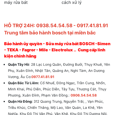
máy rửa bát
cách xử lý
HỖ TRỢ 24H: 0938.54.54.58 - 0917.41.81.91
Trung tâm bảo hành bosch tại miền bắc
Bảo hành ủy quyền - Sửa máy rửa bát BOSCH -Simen
- TEKA - Fagror - Mile - Electrolux .. Cung cấp linh
kiện chính hãng
Quận Tây Hồ
: 28 Lạc Long Quân, Đường Bưởi, Thụy Khuê, Yên
Phụ, Xuân Đỉnh, Nhật Tân, Quảng An, Nghi Tàm, An Dương
Vương, Âu Cơ.
0977.41.81.91
Quận Bắc Từ Liêm:
Cổ Nhuế, Đông Ngạc, Trần Cung, Nhổn,
Minh Khai, Phú Diễn, Phúc Diễn, Tây Tựu, Thượng Cát, Thụy
Phương, Xuân Đỉnh, Phạm Văn Đồng.:
0906.54.54.58
Quận Hà Đông:
312 Quang Trung, Nguyễn Trãi, , Vạn Phúc,
Triều Khúc, Chiến Thắng, Mộ Lao, Văn Quán, La Khê, Yên
Nghĩa, Khu Đô Thị Văn Phú, Văn Khê, Khu Đô Thị Dương Nội,