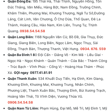
Quận Đống Đa:
195 Thái Hà, Thái Thịnh, Nguyên Hồng, Tôn
Đức Thắng, Văn Miếu, Hàng Bột, Nam Đồng, Trường Chinh,
Khâm Thiên, Phương Mai, Khương Thượng, Ngã Tư Sở,Đường
Láng, Cát Linh, Văn Chương, Ô Chợ Dừa, Thổ Quan, Đê La
Thành, Hoàng Cầu, Hào Nam, Kim Liên, Trung Tự, Thịnh
Quang.
0938.54.54.58
Quận Long Biên:
1168 Nguyễn Văn Cừ, Bồ Đề, Gia Thụy, Đức
Giang, Giang Biên, Long Biên, Ngọc Lâm, Ngọc Thụy, Sài
Đồng, Thạch Bàn, Thượng Thanh, Việt Hưng.
0934. 676. 559
Quận Ba Đình:1 8
0 Đội Cấn - Giảng Võ - Kim Mã - Liễu Giai -
Ngọc Hà - Ngọc Khánh - Quán Thánh - Cửa Bắc - Thành Công
- Trúc Bạch - Vĩnh Phúc - Cống Vị - Hoàng Hoa Thám - Phúc
Xá.
GỌI ngay 0977.41.81.91
Quận Thanh Xuân:
534 Khuất Duy Tiến, Hạ Đình, Kim Giang,
Khương Đình, Khương Mai, Khương Trung, Nhân Chính,
Phương Liệt, Thanh Xuân Bắc, Thượng Đình, Bùi Xương Trạch,
Hoàng Văn Thái, Tô Vĩnh Diện, Vương Thừa Vũ.
0906.54.54.58
Quận Nam Từ Liêm:
Phạm Hùng, Đại Mỗ, Mễ Trì, Mỹ Đình 1, Mỹ