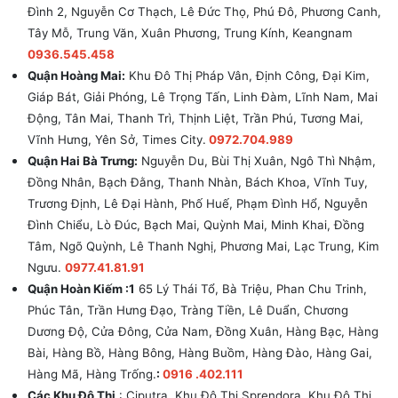
Đình 2, Nguyễn Cơ Thạch, Lê Đức Thọ, Phú Đô, Phương Canh,
Tây Mỗ, Trung Văn, Xuân Phương, Trung Kính, Keangnam
0936.545.458
Quận Hoàng Mai:
Khu Đô Thị Pháp Vân, Định Công, Đại Kim,
Giáp Bát, Giải Phóng, Lê Trọng Tấn, Linh Đàm, Lĩnh Nam, Mai
Động, Tân Mai, Thanh Trì, Thịnh Liệt, Trần Phú, Tương Mai,
Vĩnh Hưng, Yên Sở, Times City.
0972.704.989
Quận Hai Bà Trưng:
Nguyễn Du, Bùi Thị Xuân, Ngô Thì Nhậm,
Đồng Nhân, Bạch Đằng, Thanh Nhàn, Bách Khoa, Vĩnh Tuy,
Trương Định, Lê Đại Hành, Phố Huế, Phạm Đình Hổ, Nguyễn
Đình Chiểu, Lò Đúc, Bạch Mai, Quỳnh Mai, Minh Khai, Đồng
Tâm, Ngõ Quỳnh, Lê Thanh Nghị, Phương Mai, Lạc Trung, Kim
Ngưu.
0977.41.81.91
Quận Hoàn Kiếm :1
65 Lý Thái Tổ, Bà Triệu, Phan Chu Trinh,
Phúc Tân, Trần Hưng Đạo, Tràng Tiền, Lê Duẩn, Chương
Dương Độ, Cửa Đông, Cửa Nam, Đồng Xuân, Hàng Bạc, Hàng
Bài, Hàng Bồ, Hàng Bông, Hàng Buồm, Hàng Đào, Hàng Gai,
Hàng Mã, Hàng Trống.
:
0916 .402.111
Các Khu Đô Thị
: Ciputra, Khu Đô Thị Sprendora, Khu Đô Thị