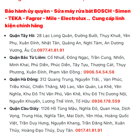
Bảo hành ủy quyền - Sửa máy rửa bát BOSCH -Simen
- TEKA - Fagror - Mile - Electrolux .. Cung cấp linh
kiện chính hãng
Quận Tây Hồ
: 28 Lạc Long Quân, Đường Bưởi, Thụy Khuê, Yên
Phụ, Xuân Đỉnh, Nhật Tân, Quảng An, Nghi Tàm, An Dương
Vương, Âu Cơ.
0977.41.81.91
Quận Bắc Từ Liêm:
Cổ Nhuế, Đông Ngạc, Trần Cung, Nhổn,
Minh Khai, Phú Diễn, Phúc Diễn, Tây Tựu, Thượng Cát, Thụy
Phương, Xuân Đỉnh, Phạm Văn Đồng.:
0906.54.54.58
Quận Hà Đông:
312 Quang Trung, Nguyễn Trãi, , Vạn Phúc,
Triều Khúc, Chiến Thắng, Mộ Lao, Văn Quán, La Khê, Yên
Nghĩa, Khu Đô Thị Văn Phú, Văn Khê, Khu Đô Thị Dương Nội,
Nguyễn Khuyến, Lương Thế Vinh, Tố Hữu:
0936.178.559
Quận Cầu Giấy
: 1126 Hồ Tùng Mậu, Nghĩa Đô, Quan Hoa, Dịch
Vọng, Trung Hòa, Nghĩa Tân, Mai Dịch, Yên Hòa, Hoàng Quốc
Việt, Trần Duy Hưng, Nguyễn Khang, Trần Đăng Ninh, Xuân
Thủy, Hoàng Đạo Thúy, Duy Tân.
0917.41.81.91