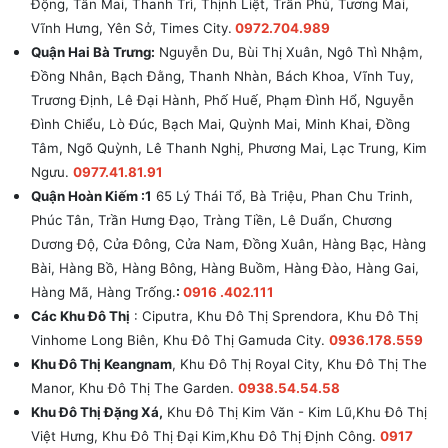
Động, Tân Mai, Thanh Trì, Thịnh Liệt, Trần Phú, Tương Mai,
Vĩnh Hưng, Yên Sở, Times City.
0972.704.989
Quận Hai Bà Trưng:
Nguyễn Du, Bùi Thị Xuân, Ngô Thì Nhậm,
Đồng Nhân, Bạch Đằng, Thanh Nhàn, Bách Khoa, Vĩnh Tuy,
Trương Định, Lê Đại Hành, Phố Huế, Phạm Đình Hổ, Nguyễn
Đình Chiểu, Lò Đúc, Bạch Mai, Quỳnh Mai, Minh Khai, Đồng
Tâm, Ngõ Quỳnh, Lê Thanh Nghị, Phương Mai, Lạc Trung, Kim
Ngưu.
0977.41.81.91
Quận Hoàn Kiếm :1
65 Lý Thái Tổ, Bà Triệu, Phan Chu Trinh,
Phúc Tân, Trần Hưng Đạo, Tràng Tiền, Lê Duẩn, Chương
Dương Độ, Cửa Đông, Cửa Nam, Đồng Xuân, Hàng Bạc, Hàng
Bài, Hàng Bồ, Hàng Bông, Hàng Buồm, Hàng Đào, Hàng Gai,
Hàng Mã, Hàng Trống.
:
0916 .402.111
Các Khu Đô Thị
: Ciputra, Khu Đô Thị Sprendora, Khu Đô Thị
Vinhome Long Biên, Khu Đô Thị Gamuda City.
0936.178.559
Khu Đô Thị Keangnam
, Khu Đô Thị Royal City, Khu Đô Thị The
Manor, Khu Đô Thị The Garden.
0938.54.54.58
Khu Đô Thị Đặng Xá,
Khu Đô Thị Kim Văn - Kim Lũ,Khu Đô Thị
Việt Hưng, Khu Đô Thị Đại Kim,Khu Đô Thị Định Công.
0917