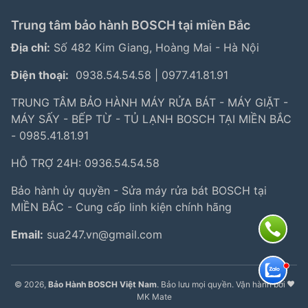
Trung tâm bảo hành BOSCH tại miền Bắc
Địa chỉ:
Số 482 Kim Giang, Hoàng Mai - Hà Nội
Điện thoại:
0938.54.54.58
|
0977.41.81.91
TRUNG TÂM BẢO HÀNH MÁY RỬA BÁT - MÁY GIẶT -
MÁY SẤY - BẾP TỪ - TỦ LẠNH BOSCH TẠI MIỀN BẮC
- 0985.41.81.91
HỖ TRỢ 24H: 0936.54.54.58
Bảo hành ủy quyền - Sửa máy rửa bát BOSCH tại
MIỀN BẮC - Cung cấp linh kiện chính hãng
Email:
sua247.vn@gmail.com
© 2026,
Bảo Hành BOSCH Việt Nam
. Bảo lưu mọi quyền. Vận hành bởi
MK Mate