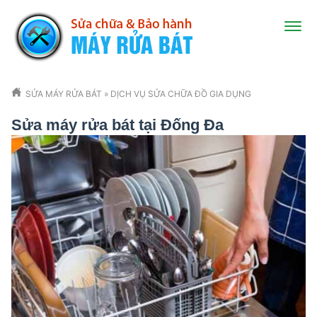
SỬA MÁY RỬA BÁT
»
DỊCH VỤ SỬA CHỮA ĐỒ GIA DỤNG
Sửa máy rửa bát tại Đống Đa