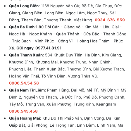
Quận Long Biên:
1168 Nguyễn Văn Cừ, Bồ Đề, Gia Thụy, Đức
Giang, Giang Biên, Long Biên, Ngọc Lâm, Ngọc Thụy, Sài
Đồng, Thạch Bàn, Thượng Thanh, Việt Hưng.
0934. 676. 559
Quận Ba Đình:1 8
0 Đội Cấn - Giảng Võ - Kim Mã - Liễu Giai -
Ngọc Hà - Ngọc Khánh - Quán Thánh - Cửa Bắc - Thành Công
- Trúc Bạch - Vĩnh Phúc - Cống Vị - Hoàng Hoa Thám - Phúc
Xá.
GỌI ngay 0977.41.81.91
Quận Thanh Xuân:
534 Khuất Duy Tiến, Hạ Đình, Kim Giang,
Khương Đình, Khương Mai, Khương Trung, Nhân Chính,
Phương Liệt, Thanh Xuân Bắc, Thượng Đình, Bùi Xương Trạch,
Hoàng Văn Thái, Tô Vĩnh Diện, Vương Thừa Vũ.
0906.54.54.58
Quận Nam Từ Liêm:
Phạm Hùng, Đại Mỗ, Mễ Trì, Mỹ Đình 1, Mỹ
Đình 2, Nguyễn Cơ Thạch, Lê Đức Thọ, Phú Đô, Phương Canh,
Tây Mỗ, Trung Văn, Xuân Phương, Trung Kính, Keangnam
0936.545.458
Quận Hoàng Mai:
Khu Đô Thị Pháp Vân, Định Công, Đại Kim,
Giáp Bát, Giải Phóng, Lê Trọng Tấn, Linh Đàm, Lĩnh Nam, Mai