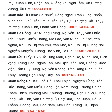
Phụ, Xuân Đỉnh, Nhật Tân, Quảng An, Nghi Tàm, An Dương
Vương, Âu Cơ.
0977.41.81.91
Quận Bắc Từ Liêm:
Cổ Nhuế, Đông Ngạc, Trần Cung, Nhổn,
Minh Khai, Phú Diễn, Phúc Diễn, Tây Tựu, Thượng Cát, Thụy
Phương, Xuân Đỉnh, Phạm Văn Đồng.:
0906.54.54.58
Quận Hà Đông:
312 Quang Trung, Nguyễn Trãi, , Vạn Phúc,
Triều Khúc, Chiến Thắng, Mộ Lao, Văn Quán, La Khê, Yên
Nghĩa, Khu Đô Thị Văn Phú, Văn Khê, Khu Đô Thị Dương Nội,
Nguyễn Khuyến, Lương Thế Vinh, Tố Hữu:
0936.178.559
Quận Cầu Giấy
: 1126 Hồ Tùng Mậu, Nghĩa Đô, Quan Hoa, Dịch
Vọng, Trung Hòa, Nghĩa Tân, Mai Dịch, Yên Hòa, Hoàng Quốc
Việt, Trần Duy Hưng, Nguyễn Khang, Trần Đăng Ninh, Xuân
Thủy, Hoàng Đạo Thúy, Duy Tân.
0917.41.81.91
Quận Đống Đa:
195 Thái Hà, Thái Thịnh, Nguyên Hồng, Tôn
Đức Thắng, Văn Miếu, Hàng Bột, Nam Đồng, Trường Chinh,
Khâm Thiên, Phương Mai, Khương Thượng, Ngã Tư Sở,Đường
Láng, Cát Linh, Văn Chương, Ô Chợ Dừa, Thổ Quan, Đê La
Thành, Hoàng Cầu, Hào Nam, Kim Liên, Trung Tự, Thịnh
Quang.
0938.54.54.58