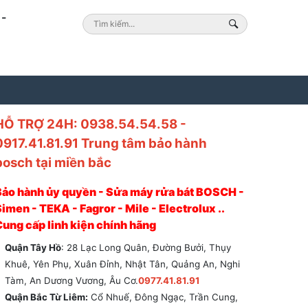
-
HỖ TRỢ 24H: 0938.54.54.58 -
0917.41.81.91 Trung tâm bảo hành
bosch tại miền bắc
Bảo hành ủy quyền - Sửa máy rửa bát BOSCH -
imen - TEKA - Fagror - Mile - Electrolux ..
Cung cấp linh kiện chính hãng
Quận Tây Hồ
: 28 Lạc Long Quân, Đường Bưởi, Thụy
Khuê, Yên Phụ, Xuân Đỉnh, Nhật Tân, Quảng An, Nghi
Tàm, An Dương Vương, Âu Cơ.
0977.41.81.91
Quận Bắc Từ Liêm:
Cổ Nhuế, Đông Ngạc, Trần Cung,