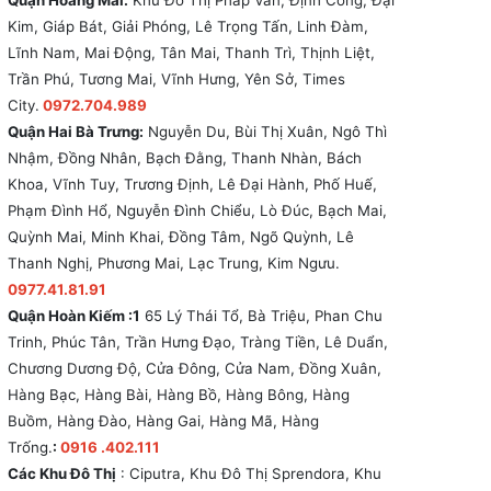
Quận Hoàng Mai:
Khu Đô Thị Pháp Vân, Định Công, Đại
Kim, Giáp Bát, Giải Phóng, Lê Trọng Tấn, Linh Đàm,
Lĩnh Nam, Mai Động, Tân Mai, Thanh Trì, Thịnh Liệt,
Trần Phú, Tương Mai, Vĩnh Hưng, Yên Sở, Times
City.
0972.704.989
Quận Hai Bà Trưng:
Nguyễn Du, Bùi Thị Xuân, Ngô Thì
Nhậm, Đồng Nhân, Bạch Đằng, Thanh Nhàn, Bách
Khoa, Vĩnh Tuy, Trương Định, Lê Đại Hành, Phố Huế,
Phạm Đình Hổ, Nguyễn Đình Chiểu, Lò Đúc, Bạch Mai,
Quỳnh Mai, Minh Khai, Đồng Tâm, Ngõ Quỳnh, Lê
Thanh Nghị, Phương Mai, Lạc Trung, Kim Ngưu.
0977.41.81.91
Quận Hoàn Kiếm :1
65 Lý Thái Tổ, Bà Triệu, Phan Chu
Trinh, Phúc Tân, Trần Hưng Đạo, Tràng Tiền, Lê Duẩn,
Chương Dương Độ, Cửa Đông, Cửa Nam, Đồng Xuân,
Hàng Bạc, Hàng Bài, Hàng Bồ, Hàng Bông, Hàng
Buồm, Hàng Đào, Hàng Gai, Hàng Mã, Hàng
Trống.
:
0916 .402.111
Các Khu Đô Thị
: Ciputra, Khu Đô Thị Sprendora, Khu