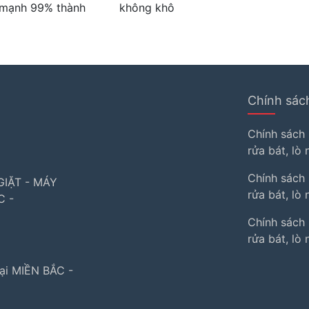
c mạnh 99% thành
không khô
Chính sác
i
Chính sách
rửa bát, lò
Chính sách
IẶT - MÁY
rửa bát, l
C -
Chính sách
rửa bát, lò
ại MIỀN BẮC -