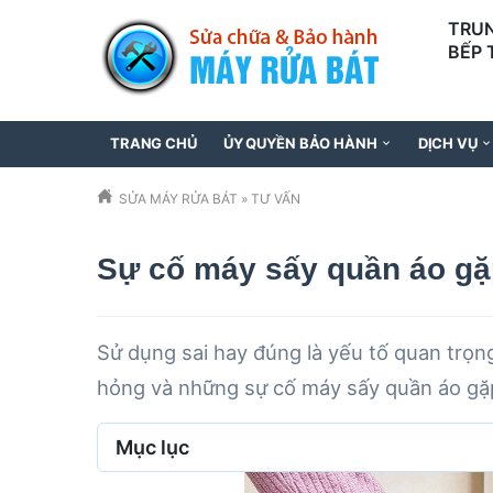
TRUN
BẾP 
097
TRANG CHỦ
ỦY QUYỀN BẢO HÀNH
DỊCH VỤ
SỬA MÁY RỬA BÁT
»
TƯ VẤN
Sự cố máy sấy quần áo gặ
Sử dụng sai hay đúng là yếu tố quan trọn
hỏng và những sự cố máy sấy quần áo gặp
Mục lục