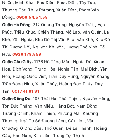
Nhổn, Minh Khai, Phú Diễn, Phúc Diễn, Tây Tựu,
Thượng Cát, Thụy Phương, Xuân Đỉnh, Phạm Văn
Đồng.:
0906.54.54.58
Quận Hà Đông:
312 Quang Trung, Nguyễn Trãi, , Vạn
Phúc, Triều Khúc, Chiến Thắng, Mộ Lao, Văn Quán, La
Khê, Yên Nghĩa, Khu Đô Thị Văn Phú, Văn Khê, Khu Đô
Thị Dương Nội, Nguyễn Khuyến, Lương Thế Vinh, Tố
Hữu:
0936.178.559
Quận Cầu Giấy
: 1126 Hồ Tùng Mậu, Nghĩa Đô, Quan
Hoa, Dịch Vọng, Trung Hòa, Nghĩa Tân, Mai Dịch, Yên
Hòa, Hoàng Quốc Việt, Trần Duy Hưng, Nguyễn Khang,
Trần Đăng Ninh, Xuân Thủy, Hoàng Đạo Thúy, Duy
Tân.
0917.41.81.91
Quận Đống Đa:
195 Thái Hà, Thái Thịnh, Nguyên Hồng,
Tôn Đức Thắng, Văn Miếu, Hàng Bột, Nam Đồng,
Trường Chinh, Khâm Thiên, Phương Mai, Khương
Thượng, Ngã Tư Sở,Đường Láng, Cát Linh, Văn
Chương, Ô Chợ Dừa, Thổ Quan, Đê La Thành, Hoàng
Cầu, Hào Nam, Kim Liên, Trung Tự, Thịnh