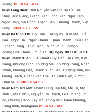
Quang.
0938.54.54.58
Quận Long Biên:
1168 Nguyễn Văn Cừ, Bồ Đề, Gia
Thụy, Đức Giang, Giang Biên, Long Biên, Ngọc Lâm,
Ngọc Thụy, Sài Đồng, Thạch Bàn, Thượng Thanh, Việt
Hưng.
0934. 676. 559
Quận Ba Đình:1 8
0 Đội Cấn - Giảng Võ - Kim Mã - Liễu
Giai - Ngọc Hà - Ngọc Khánh - Quán Thánh - Cửa Bắc
- Thành Công - Trúc Bạch - Vĩnh Phúc - Cống Vị -
Hoàng Hoa Thám - Phúc Xá.
GỌI ngay 0977.41.81.91
Quận Thanh Xuân:
534 Khuất Duy Tiến, Hạ Đình, Kim
Giang, Khương Đình, Khương Mai, Khương Trung, Nhân
Chính, Phương Liệt, Thanh Xuân Bắc, Thượng Đình, Bùi
Xương Trạch, Hoàng Văn Thái, Tô Vĩnh Diện, Vương
Thừa Vũ.
0906.54.54.58
Quận Nam Từ Liêm:
Phạm Hùng, Đại Mỗ, Mễ Trì, Mỹ
Đình 1, Mỹ Đình 2, Nguyễn Cơ Thạch, Lê Đức Thọ, Phú
Đô, Phương Canh, Tây Mỗ, Trung Văn, Xuân Phương,
Trung Kính, Keangnam
0936.545.458