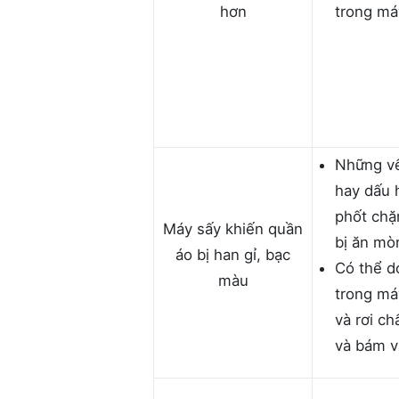
hơn
trong má
Những vế
hay dấu h
phốt chặ
Máy sấy khiến quần
bị ăn mò
áo bị han gỉ, bạc
Có thể d
màu
trong máy
và rơi c
và bám v