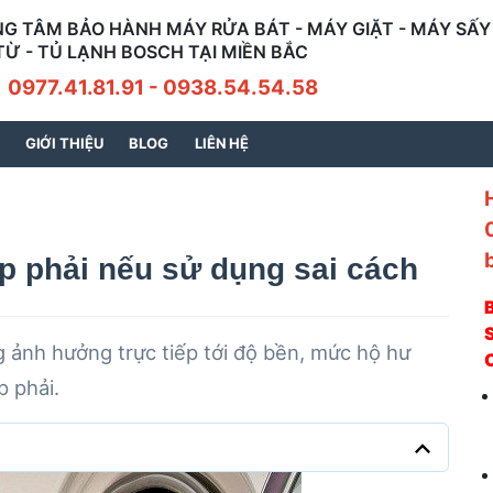
G TÂM BẢO HÀNH MÁY RỬA BÁT - MÁY GIẶT - MÁY SẤY 
TỪ - TỦ LẠNH BOSCH TẠI MIỀN BẮC
7.41.81.91 - 0938.54.54.58
GIỚI THIỆU
BLOG
LIÊN HỆ
p phải nếu sử dụng sai cách
S
g ảnh hưởng trực tiếp tới độ bền, mức hộ hư
 phải.