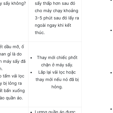
y sấy không?
sấy thấp hơn sau đó
cho máy chạy khoảng
3-5 phút sau đó lấy ra
ngoài ngay khi kết
thúc.
t dầu mỡ, ố
an gỉ là do
Thay mới chiếc phốt
n máy sấy đã
chặn ở máy sấy.
n.
Lắp lại vải lọc hoặc
o tấm vải lọc
thay mới nếu nó đã bị
 bị lỏng ra
hỏng.
hất bẩn xuống
ào quần áo.
Lượng quần áo được