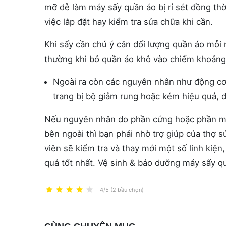
mỡ dễ làm máy sấy quần áo bị rỉ sét đồng thờ
việc lắp đặt hay kiểm tra sửa chữa khi cần.
Khi sấy cần chú ý cân đối lượng quần áo mỗi
thường khi bỏ quần áo khô vào chiếm khoảng 4
Ngoài ra còn các nguyên nhân như động cơ
trang bị bộ giảm rung hoặc kém hiệu quả, đ
Nếu nguyên nhân do phần cứng hoặc phần m
bên ngoài thì bạn phải nhờ trợ giúp của thợ s
viên sẽ kiểm tra và thay mới một số linh kiện
quả tốt nhất. Vệ sinh & bảo dưỡng máy sấy q
4/5 (2 bầu chọn)