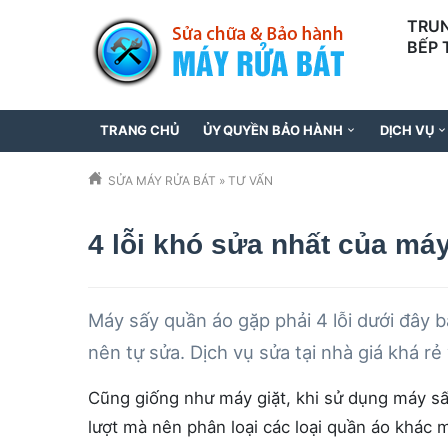
TRUN
BẾP 
097
TRANG CHỦ
ỦY QUYỀN BẢO HÀNH
DỊCH VỤ
SỬA MÁY RỬA BÁT
»
TƯ VẤN
4 lỗi khó sửa nhất của má
Máy sấy quần áo gặp phải 4 lỗi dưới đây 
nên tự sửa. Dịch vụ sửa tại nhà giá khá rẻ
Cũng giống như máy giặt, khi sử dụng máy s
lượt mà nên phân loại các loại quần áo khác m