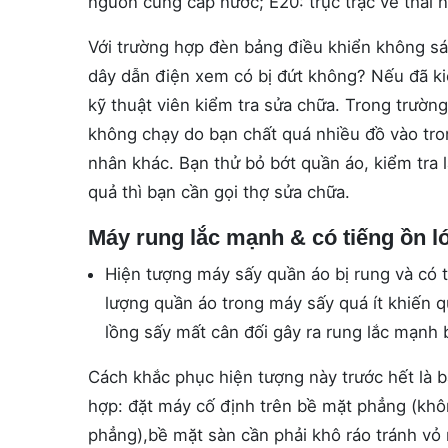
nguồn cung cấp nước; E20: trục trặc về thải 
Với trường hợp đèn bảng điều khiển không sán
dây dẫn điện xem có bị đứt không? Nếu đã ki
kỹ thuật viên kiểm tra sửa chữa. Trong trườn
không chạy do bạn chất quá nhiều đồ vào tro
nhân khác. Bạn thử bỏ bớt quần áo, kiểm tra l
quả thì bạn cần gọi thợ sửa chữa.
Máy rung lắc mạnh & có tiếng ồn l
Hiện tượng máy sấy quần áo bị rung và có ti
lượng quần áo trong máy sấy quá ít khiến q
lồng sấy mất cân đối gây ra rung lắc mạnh 
Cách khắc phục hiện tượng này trước hết là b
hợp: đặt máy cố định trên bề mặt phẳng (khô
phẳng),bề mặt sàn cần phải khô ráo tránh vỏ má