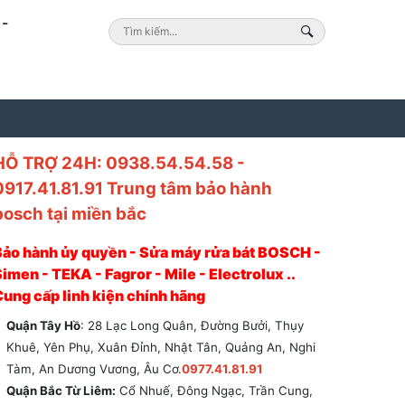
-
HỖ TRỢ 24H: 0938.54.54.58 -
0917.41.81.91 Trung tâm bảo hành
bosch tại miền bắc
Bảo hành ủy quyền - Sửa máy rửa bát BOSCH -
imen - TEKA - Fagror - Mile - Electrolux ..
Cung cấp linh kiện chính hãng
Quận Tây Hồ
: 28 Lạc Long Quân, Đường Bưởi, Thụy
Khuê, Yên Phụ, Xuân Đỉnh, Nhật Tân, Quảng An, Nghi
Tàm, An Dương Vương, Âu Cơ.
0977.41.81.91
Quận Bắc Từ Liêm:
Cổ Nhuế, Đông Ngạc, Trần Cung,