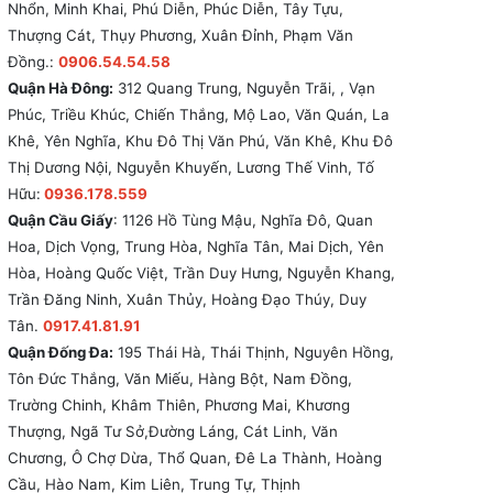
Nhổn, Minh Khai, Phú Diễn, Phúc Diễn, Tây Tựu,
Thượng Cát, Thụy Phương, Xuân Đỉnh, Phạm Văn
Đồng.:
0906.54.54.58
Quận Hà Đông:
312 Quang Trung, Nguyễn Trãi, , Vạn
Phúc, Triều Khúc, Chiến Thắng, Mộ Lao, Văn Quán, La
Khê, Yên Nghĩa, Khu Đô Thị Văn Phú, Văn Khê, Khu Đô
Thị Dương Nội, Nguyễn Khuyến, Lương Thế Vinh, Tố
Hữu:
0936.178.559
Quận Cầu Giấy
: 1126 Hồ Tùng Mậu, Nghĩa Đô, Quan
Hoa, Dịch Vọng, Trung Hòa, Nghĩa Tân, Mai Dịch, Yên
Hòa, Hoàng Quốc Việt, Trần Duy Hưng, Nguyễn Khang,
Trần Đăng Ninh, Xuân Thủy, Hoàng Đạo Thúy, Duy
Tân.
0917.41.81.91
Quận Đống Đa:
195 Thái Hà, Thái Thịnh, Nguyên Hồng,
Tôn Đức Thắng, Văn Miếu, Hàng Bột, Nam Đồng,
Trường Chinh, Khâm Thiên, Phương Mai, Khương
Thượng, Ngã Tư Sở,Đường Láng, Cát Linh, Văn
Chương, Ô Chợ Dừa, Thổ Quan, Đê La Thành, Hoàng
Cầu, Hào Nam, Kim Liên, Trung Tự, Thịnh