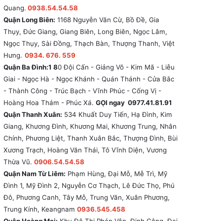
Quang.
0938.54.54.58
Quận Long Biên:
1168 Nguyễn Văn Cừ, Bồ Đề, Gia
Thụy, Đức Giang, Giang Biên, Long Biên, Ngọc Lâm,
Ngọc Thụy, Sài Đồng, Thạch Bàn, Thượng Thanh, Việt
Hưng.
0934. 676. 559
Quận Ba Đình:1 8
0 Đội Cấn - Giảng Võ - Kim Mã - Liễu
Giai - Ngọc Hà - Ngọc Khánh - Quán Thánh - Cửa Bắc
- Thành Công - Trúc Bạch - Vĩnh Phúc - Cống Vị -
Hoàng Hoa Thám - Phúc Xá.
GỌI ngay 0977.41.81.91
Quận Thanh Xuân:
534 Khuất Duy Tiến, Hạ Đình, Kim
Giang, Khương Đình, Khương Mai, Khương Trung, Nhân
Chính, Phương Liệt, Thanh Xuân Bắc, Thượng Đình, Bùi
Xương Trạch, Hoàng Văn Thái, Tô Vĩnh Diện, Vương
Thừa Vũ.
0906.54.54.58
Quận Nam Từ Liêm:
Phạm Hùng, Đại Mỗ, Mễ Trì, Mỹ
Đình 1, Mỹ Đình 2, Nguyễn Cơ Thạch, Lê Đức Thọ, Phú
Đô, Phương Canh, Tây Mỗ, Trung Văn, Xuân Phương,
Trung Kính, Keangnam
0936.545.458