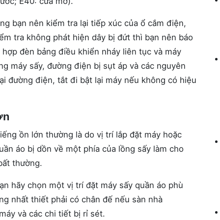
nước; E40: cửa mở).
g bạn nên kiểm tra lại tiếp xúc của ổ cắm điện,
ểm tra không phát hiện dây bị đứt thì bạn nên báo
g hợp đèn bảng điều khiển nháy liên tục và máy
ng máy sấy, đường điện bị sụt áp và các nguyên
ại đường điện, tắt đi bật lại máy nếu không có hiệu
ớn
ếng ồn lớn thường là do vị trí lắp đặt máy hoặc
uần áo bị dồn về một phía của lồng sấy làm cho
bất thường.
ạn hãy chọn một vị trí đặt máy sấy quần áo phù
ng nhất thiết phải có chân đế nếu sàn nhà
y và các chi tiết bị rỉ sét.