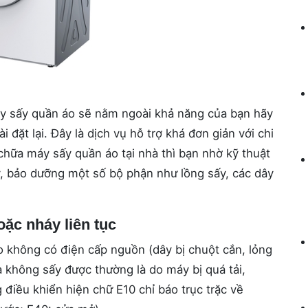
máy sấy quần áo sẽ nằm ngoài khả năng của bạn hãy
 đặt lại. Đây là dịch vụ hỗ trợ khá đơn giản với chi
a chữa máy sấy quần áo tại nhà thì bạn nhờ kỹ thuật
áy, bảo dưỡng một số bộ phận như lồng sấy, các dây
ặc nháy liên tục
 không có điện cấp nguồn (dây bị chuột cắn, lỏng
à không sấy được thường là do máy bị quá tải,
 điều khiển hiện chữ E10 chỉ báo trục trặc về