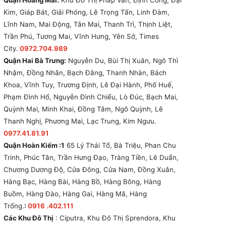
Quận Hoàng Mai:
Khu Đô Thị Pháp Vân, Định Công, Đại
Kim, Giáp Bát, Giải Phóng, Lê Trọng Tấn, Linh Đàm,
Lĩnh Nam, Mai Động, Tân Mai, Thanh Trì, Thịnh Liệt,
Trần Phú, Tương Mai, Vĩnh Hưng, Yên Sở, Times
City.
0972.704.989
Quận Hai Bà Trưng:
Nguyễn Du, Bùi Thị Xuân, Ngô Thì
Nhậm, Đồng Nhân, Bạch Đằng, Thanh Nhàn, Bách
Khoa, Vĩnh Tuy, Trương Định, Lê Đại Hành, Phố Huế,
Phạm Đình Hổ, Nguyễn Đình Chiểu, Lò Đúc, Bạch Mai,
Quỳnh Mai, Minh Khai, Đồng Tâm, Ngõ Quỳnh, Lê
Thanh Nghị, Phương Mai, Lạc Trung, Kim Ngưu.
0977.41.81.91
Quận Hoàn Kiếm :1
65 Lý Thái Tổ, Bà Triệu, Phan Chu
Trinh, Phúc Tân, Trần Hưng Đạo, Tràng Tiền, Lê Duẩn,
Chương Dương Độ, Cửa Đông, Cửa Nam, Đồng Xuân,
Hàng Bạc, Hàng Bài, Hàng Bồ, Hàng Bông, Hàng
Buồm, Hàng Đào, Hàng Gai, Hàng Mã, Hàng
Trống.
:
0916 .402.111
Các Khu Đô Thị
: Ciputra, Khu Đô Thị Sprendora, Khu