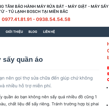
G TÂM BẢO HÀNH MÁY RỬA BÁT - MÁY GIẶT - MÁY SẤY 
TỪ - TỦ LẠNH BOSCH TẠI MIỀN BẮC
7.41.81.91 - 0938.54.54.58
GIỚI THIỆU
BLOG
LIÊN HỆ
y sấy quần áo
S
bạn nên gọi thợ sửa chữa đến giúp chứ không
 và nhiều hỗ trợ miễn phí.
ấy quần áo bạn không nên sấy quá nhiều đồ cũng 1
àu, chất liệu để sấy riêng. Tránh trường hợp bị phai